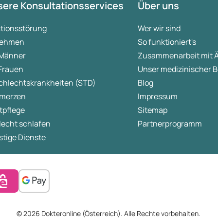
ere Konsultationsservices
Über uns
ktionsstörung
Wer wir sind
ehmen
So funktioniert's
 Männer
Zusammenarbeit mit 
 Frauen
Unser medizinischer B
chlechtskrankheiten (STD)
Blog
merzen
Impressum
tpflege
Sitemap
lecht schlafen
Partnerprogramm
tige Dienste
© 2026 Dokteronline (Österreich). Alle Rechte vorbehalten.