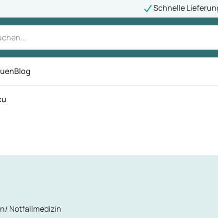
Schnelle Lieferun
auen
Blog
ü
cu
n/ Notfallmedizin