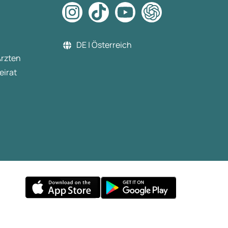
DE | Österreich
Ärzten
eirat