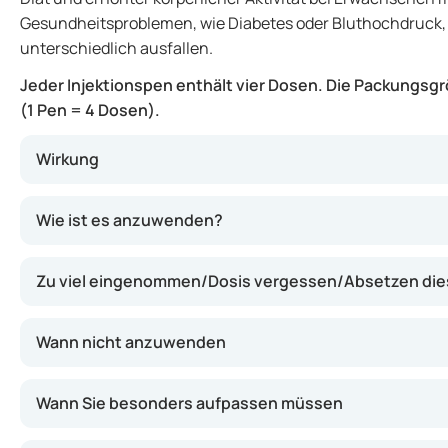
Gesundheitsproblemen, wie Diabetes oder Bluthochdruck, 
unterschiedlich ausfallen.
Jeder Injektionspen enthält vier Dosen. Die Packungsgr
(1 Pen = 4 Dosen).
Wirkung
Der Wirkstoff in diesem Injektionspen wirkt, indem er de
Wie ist es anzuwenden?
verleiht. Dadurch können Sie möglicherweise weniger es
auch, Ihren Blutzuckerspiegel besser unter Kontrolle zu 
Zu viel eingenommen/Dosis vergessen/Absetzen di
sein kann. Es unterstützt Ihre Bemühungen um einen ges
Ernährung und regelmäßige Bewegung.
Wann nicht anzuwenden
Der Hersteller ist:
Novo Nordisk A/S
Wann Sie besonders aufpassen müssen
Novo Allé 1
2880 Bagsværd