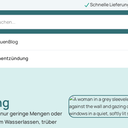
Schnelle Lieferun
auen
Blog
ü
nentzündung
ng
 nur geringe Mengen oder
m Wasserlassen, trüber