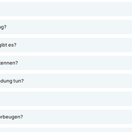
er Schleimhaut der Blase. Häufig ist auch die Harnröhre betr
ng?
ibt es?
rkennen?
ndung tun?
vorbeugen?