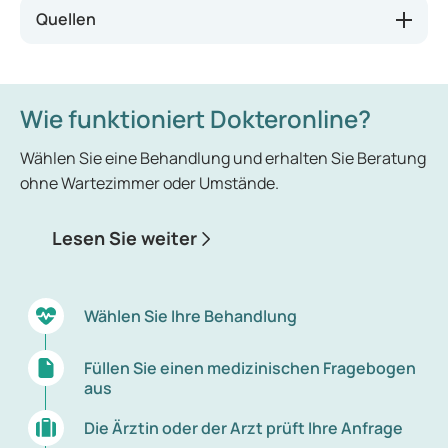
Muskelbeschwerden, darunter Krämpfe,
Quellen
Schwäche oder
Schmerzen
;
Müdigkeit oder ein Gefühl von Antriebslosigkeit;
Niedergeschlagenheit oder depressive
Wie funktioniert Dokteronline?
Verstimmungen.
Wählen Sie eine Behandlung und erhalten Sie Beratung
Besteht ein Vitamin-D-Mangel über längere Zeit,
ohne Wartezimmer oder Umstände.
kann dies zu Knochenschwund oder
Skelettanomalien bei Kindern führen. Es gibt
zudem Hinweise darauf, dass ein Mangel das Risiko
Lesen Sie weiter
für Erkrankungen wie
Diabetes
, Herz-Kreislauf-
Erkrankungen und gewisse Krebsarten erhöhen
kann.
Wählen Sie Ihre Behandlung
Füllen Sie einen medizinischen Fragebogen
aus
Die Ärztin oder der Arzt prüft Ihre Anfrage