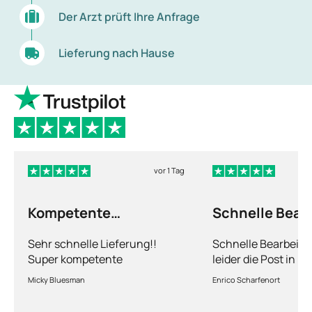
Der Arzt prüft Ihre Anfrage
Lieferung nach Hause
vor 1 Tag
Kompetente
Schnelle Bear
Abhandlung
nur leider die…
Sehr schnelle Lieferung!!
Schnelle Bearbeitu
Super kompetente
leider die Post in 
Abhandlung!
kriegt es nicht hin 
Micky Bluesman
Enrico Scharfenort
Medikament schnell
so fern das Paket a