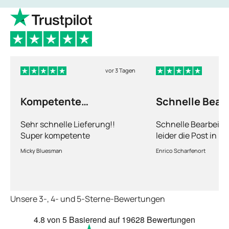
vor 3 Tagen
Kompetente
Schnelle Bear
Abhandlung
nur leider die…
Sehr schnelle Lieferung!!
Schnelle Bearbeitu
Super kompetente
leider die Post in 
Abhandlung!
kriegt es nicht hin 
Micky Bluesman
Enrico Scharfenort
Medikament schnell
so fern das Paket a
deutschen Boden is
schon das es noch 
Unsere 3-, 4- und 5-Sterne-Bewertungen
dauert obwohl ihr s
arbeitet aber mit U
4.8
von 5
Basierend auf
19628 Bewertungen
richtig fix.