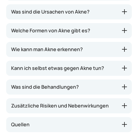
Akne, auch als Jugendakne bezeichnet, ist eine
Was sind die Ursachen von Akne?
Hauterkrankung, bei der der Talgdrüsenfollikel
entzündet ist. Die Erkrankung manifestiert sich
Welche Formen von Akne gibt es?
daher vor allem an den Stellen, an denen die
meisten und aktivsten Talgdrüsen sitzen, nämlich
im Gesicht, der sogenannten T-Zone (Stirn, Nase,
Wie kann man Akne erkennen?
Kinn), am Rücken, Nacken, Hals und an den
Schultern.
Kann ich selbst etwas gegen Akne tun?
Was sind die Behandlungen?
Zusätzliche Risiken und Nebenwirkungen
Quellen