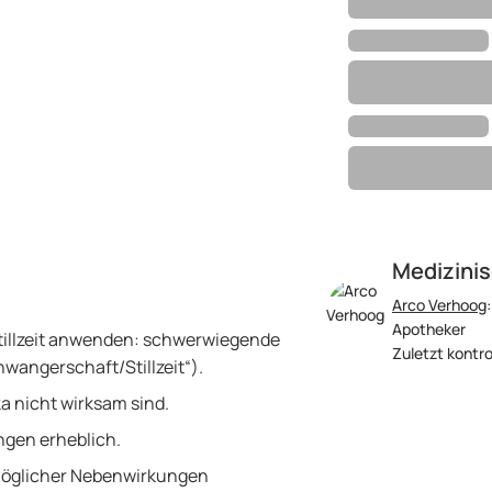
Medizinis
Arco Verhoog
Apotheker
tillzeit anwenden: schwerwiegende
Zuletzt kontro
hwangerschaft/Stillzeit“).
a nicht wirksam sind.
ngen erheblich.
möglicher Nebenwirkungen