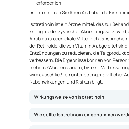
erforderlich.
Informieren Sie Ihren Arzt über die Einnah
Isotretinoin ist ein Arzneimittel, das zur Beha
knotiger oder zystischer Akne, eingesetzt wird
Antibiotika oder lokale Mittel nicht anspreche
der Retinoide, die von Vitamin A abgeleitet sind
Entzündungen zu reduzieren, die Talgproduktio
verbessern. Die Ergebnisse können von Person 
mehrere Wochen dauern, bis eine Verbesserung
wird ausschließlich unter strenger ärztlicher A
Nebenwirkungen und Risiken birgt.
Wirkungsweise von Isotretinoin
Isotretinoin wirkt, indem es die Talgdrüsen in
Wie sollte Isotretinoin eingenommen wer
Talgproduktion stark reduziert. Dies trägt da
neue Entzündungen zu verhindern. Darüber