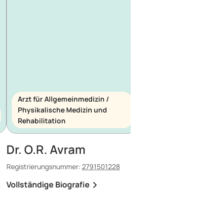
Arzt für Allgemeinmedizin /
Physikalische Medizin und
Arzt für Allgemeinme
Rehabilitation
Notfallmedizin
Dr. O.R. Avram
Dr. E. Maescu
Registrierungsnummer:
2791501228
Registrierungsnummer:
8
Vollständige Biografie
Vollständige Biografi