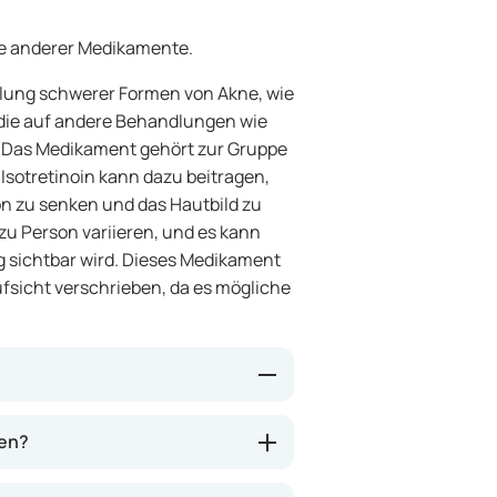
me anderer Medikamente.
ndlung schwerer Formen von Akne, wie
, die auf andere Behandlungen wie
n. Das Medikament gehört zur Gruppe
. Isotretinoin kann dazu beitragen,
n zu senken und das Hautbild zu
zu Person variieren, und es kann
 sichtbar wird. Dieses Medikament
ufsicht verschrieben, da es mögliche
 der Haut verkleinert und die
den?
zu bei, Akne zu verringern und
 hinaus hemmt es das Wachstum