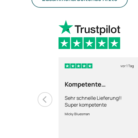
vor 1 Tag
Kompetente
Abhandlung
Sehr schnelle Lieferung!!
Super kompetente
Abhandlung!
Micky Bluesman