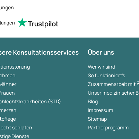
schon das es noch 2 Tage
tungen
dauert obwohl ihr schnell
arbeitet aber mit UPS geht das
richtig fix.
tungen
ere Konsultationsservices
Über uns
ktionsstörung
Wer wir sind
ehmen
So funktioniert's
 Männer
Zusammenarbeit mit 
 Frauen
Unser medizinischer B
chlechtskrankheiten (STD)
Blog
merzen
Impressum
tpflege
Sitemap
lecht schlafen
Partnerprogramm
tige Dienste