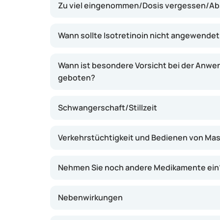
Zu viel eingenommen/Dosis vergessen/A
von Bakterien, die Akne verursachen können
der Haut. Dadurch kann sich die Haut allmähl
Wann sollte Isotretinoin nicht angewende
Wann ist besondere Vorsicht bei der Anwe
geboten?
Schwangerschaft/Stillzeit
Verkehrstüchtigkeit und Bedienen von Ma
Nehmen Sie noch andere Medikamente ein
Nebenwirkungen