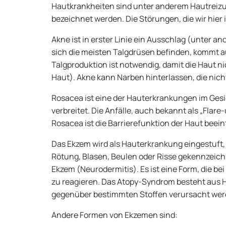
Hautkrankheiten sind unter anderem Hautreizung
bezeichnet werden. Die Störungen, die wir hie
Akne ist in erster Linie ein Ausschlag (unter a
sich die meisten Talgdrüsen befinden, kommt auc
Talgproduktion ist notwendig, damit die Haut ni
Haut). Akne kann Narben hinterlassen, die nic
Rosacea ist eine der Hauterkrankungen im Gesich
verbreitet. Die Anfälle, auch bekannt als „Fla
Rosacea ist die Barrierefunktion der Haut beei
Das Ekzem wird als Hauterkrankung eingestuft, 
Rötung, Blasen, Beulen oder Risse gekennzeichne
Ekzem (Neurodermitis). Es ist eine Form, die be
zu reagieren. Das Atopy-Syndrom besteht aus 
gegenüber bestimmten Stoffen verursacht werde
Andere Formen von Ekzemen sind: