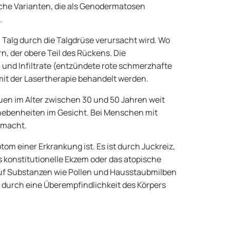
iche Varianten, die als Genodermatosen
.
n Talg durch die Talgdrüse verursacht wird. Wo
n, der obere Teil des Rückens. Die
n und Infiltrate (entzündete rote schmerzhafte
mit der Lasertherapie behandelt werden.
rauen im Alter zwischen 30 und 50 Jahren weit
 Unebenheiten im Gesicht. Bei Menschen mit
e macht.
m einer Erkrankung ist. Es ist durch Juckreiz,
s konstitutionelle Ekzem oder das atopische
, auf Substanzen wie Pollen und Hausstaubmilben
durch eine Überempfindlichkeit des Körpers