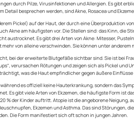
en durch Pilze, Virusinfektionen und Allergien. Es gibt erbl
r im Detail besprechen werden, sind Akne, Rosacea und Ekzeme
nderem Pickel) auf der Haut, der durch eine Überproduktion vo
h Akne am häufigsten vor. Die Stellen sind: das Kinn, die Stir
cht austrocknet. Es gibt drei Arten von Akne: Mitesser, Pustel
ht mehr von alleine verschwinden. Sie können unter anderem 
t, bei der erweiterte Blutgefäße sichtbar sind. Sie ist bei F
re-ups“, verursachen Rötungen und zeigen sich als Pickel und
nträchtigt, was die Haut empfindlicher gegen äußere Einflüss
während es offiziell keine Hauterkrankung, sondern das Sympto
t. Es gibt viele Arten von Ekzemen, die häufigste Form ist da
i 20 % der Kinder auftritt. Atopie ist die angeborene Neigung
Heuschnupfen, Ekzemen und Asthma. Das sind Störungen, die 
n. Die Form manifestiert sich oft schon in jungen Jahren.