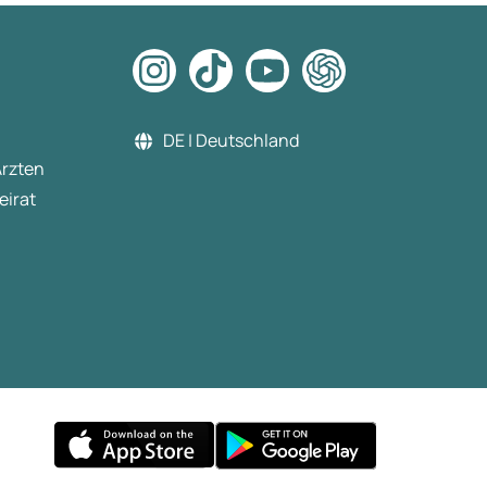
DE | Deutschland
Ärzten
eirat