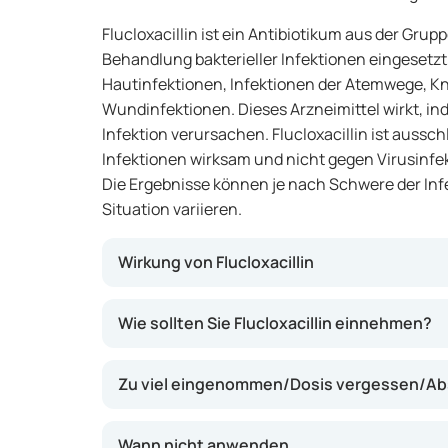
Flucloxacillin ist ein Antibiotikum aus der Gruppe
Behandlung bakterieller Infektionen eingesetzt
Hautinfektionen, Infektionen der Atemwege, 
Wundinfektionen. Dieses Arzneimittel wirkt, ind
Infektion verursachen. Flucloxacillin ist aussch
Infektionen wirksam und nicht gegen Virusinfek
Die Ergebnisse können je nach Schwere der Infe
Situation variieren.
Wirkung von Flucloxacillin
Flucloxacillin wirkt, indem es die Zellwand vo
Wie sollten Sie Flucloxacillin einnehmen?
nicht mehr wachsen oder überleben können. Di
unter Kontrolle zu bringen und Symptome w
Zu viel eingenommen/Dosis vergessen/Ab
Schwellung zu lindern. Es kann einige Tage d
bemerken. Stellen Sie sicher, dass Sie die 
auch wenn Sie sich besser fühlen, um ein Wie
Wann nicht anwenden