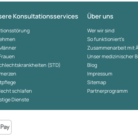
ere Konsultationsservices
Über uns
ktionsstörung
Wer wir sind
ehmen
So funktioniert's
 Männer
Zusammenarbeit mit 
 Frauen
Unser medizinischer B
chlechtskrankheiten (STD)
Blog
merzen
Impressum
tpflege
Sitemap
lecht schlafen
Partnerprogramm
tige Dienste