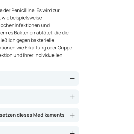
 der Penicilline. Es wird zur
, wie beispielsweise
Knocheninfektionen und
em es Bakterien abtötet, die die
ließlich gegen bakterielle
tionen wie Erkältung oder Grippe.
ktion und Ihrer individuellen
n Bakterien angreift, sodass diese
es trägt dazu bei, die Infektion
ie Schmerzen, Rötung und
setzen dieses Medikaments
auern, bis Sie eine Besserung
gesamte Behandlung abschließen,
derauftreten der Infektion zu