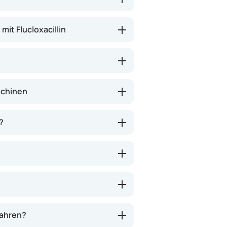
mit Flucloxacillin
schinen
?
wahren?