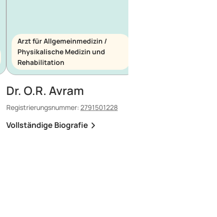
Arzt für Allgemeinmedizin /
Physikalische Medizin und
Arzt für Allgemeinme
Rehabilitation
Notfallmedizin
Dr. O.R. Avram
Dr. E. Maescu
Registrierungsnummer:
2791501228
Registrierungsnummer:
8
Vollständige Biografie
Vollständige Biografi