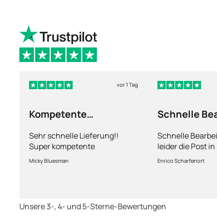
vor 1 Tag
Kompetente
Schnelle Be
Abhandlung
nur leider d
Sehr schnelle Lieferung!!
Schnelle Bearbe
Super kompetente
leider die Post i
Abhandlung!
kriegt es nicht h
Micky Bluesman
Enrico Scharfenort
Medikament schne
so fern das Pake
deutschen Boden 
schon das es no
Unsere 3-, 4- und 5-Sterne-Bewertungen
dauert obwohl ih