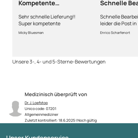
Kompetente
Schnelle Be
Abhandlung
nur leider d
Sehr schnelle Lieferung!!
Schnelle Bearbe
Super kompetente
leider die Post i
Abhandlung!
kriegt es nicht h
Micky Bluesman
Enrico Scharfenort
Medikament schne
so fern das Pake
deutschen Boden 
schon das es no
Unsere 3-, 4- und 5-Sterne-Bewertungen
dauert obwohl ih
arbeitet aber mi
richtig fix.
Medizinisch überprüft von
Dr. J. Loefstop
Unico code: 07201
Allgemeinmediziner
Zuletzt kontrolliert: 18.6.2025 | Noch gültig
Unser Kundenservice