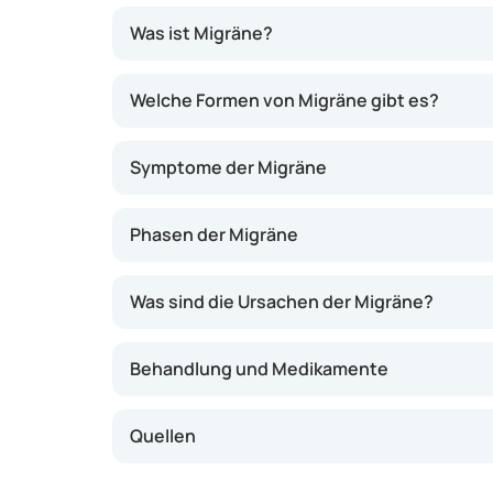
Was ist Migräne?
Migräne ist eine Erkrankung des Gehirns, be
Welche Formen von Migräne gibt es?
Überempfindlichkeit der Sinne oder Ausfall
Der Unterschied zu gewöhnlichen
Kopfschm
Symptome der Migräne
sich die Blutgefäße durch Reize erweitern. 
Migräneanfälle unterscheiden sich von Patie
Phasen der Migräne
Leben beschränken. Etwa ein Drittel der Fraue
häufigsten tritt Migräne in der Altersgruppe 
Dies wird als menstruelle Migräne bezeichnet
Was sind die Ursachen der Migräne?
Gefühl gekennzeichnet. Während eines Migrän
Behandlung und Medikamente
Quellen