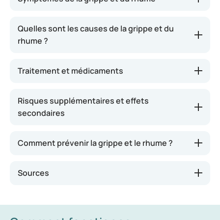
virus, mais la différence réside dans le type de virus
responsable des symptômes.
Quelles sont les causes de la grippe et du
La grippe est causée par le virus de la grippe
rhume ?
(influenza), qui entraîne une infection des voies
respiratoires.
Traitement et médicaments
Un rhume correspond à une inflammation de la
muqueuse du nez, de la gorge et des sinus.
Risques supplémentaires et effets
Un rhume peut être très incommodant, mais les
secondaires
personnes atteintes de la grippe ressentent
généralement un malaise général plus prononcé.
Comment prévenir la grippe et le rhume ?
Sources