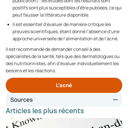
publication) : les études dont les résultats sont
positifs sont plus susceptibles d’être publiées, ce qui
peut fausser la littérature disponible.
Il est essentiel d’évaluer de manière critique les
preuves scientifiques, étant donné l’absence d’une
approche universelle de l’alimentation et de l’acné.
Il est recommandé de demander conseil à des
spécialistes de la santé, tels que des dermatologues ou
des nutritionnistes, afin d’évaluer individuellement les
besoins et les réactions.
L’acné
Sources
Articles les plus récents
https://oersterk.nu/blogs/acne-waarom-een-
huidspecialist-ook-naar-voeding-zou-moeten-kijken/
https://www.voedingscentrum.nl/encyclopedie/glycemisch