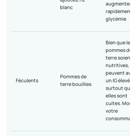
augmenter
blanc
rapidement l
glycémie
Bien que les
pommes de
terre soient
nutritives, el
peuvent avoi
Pommes de
Féculents
un IG élevé,
terre bouillies
surtout qua
elles sont
cuites. Modé
votre
consommati