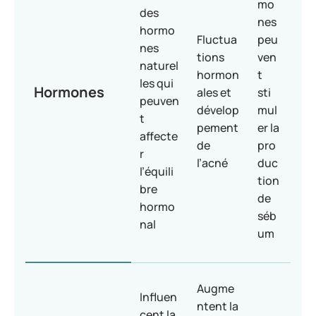
mo
des
nes
hormo
Fluctua
peu
nes
tions
ven
naturel
hormon
t
les qui
Hormones
ales et
sti
peuven
dévelop
mul
t
pement
er la
affecte
de
pro
r
l’acné
duc
l’équili
tion
bre
de
hormo
séb
nal
um
Augme
Influen
ntent la
cent la