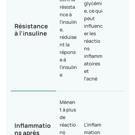
glycémi
résista
e, ce qui
nce à
peut
l’insulin
Résistance
influenc
e,
à l’insuline
er les
réduise
réactio
nt la
ns
répons
inflamm
e à
atoires
l’insulin
et
e
l’acné
Mènen
t à plus
de
Inflammatio
réactio
L’inflam
ns après
ns
mation