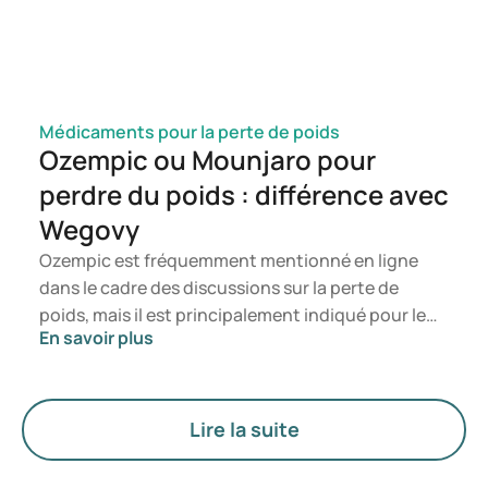
Médicaments pour la perte de poids
Ozempic ou Mounjaro pour
perdre du poids : différence avec
Wegovy
Ozempic est fréquemment mentionné en ligne
dans le cadre des discussions sur la perte de
poids, mais il est principalement indiqué pour le
En savoir plus
traitement du diabète de type 2. Si vous
recherchez un traitement spécifiquement destiné
à la gestion du poids, des médicaments tels que
Mounjaro et Wegovy sont généralement
Lire la suite
privilégiés. Le choix du traitement le plus
approprié est déterminé par un médecin en