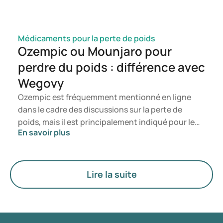
Médicaments pour la perte de poids
Ozempic ou Mounjaro pour
perdre du poids : différence avec
Wegovy
Ozempic est fréquemment mentionné en ligne
dans le cadre des discussions sur la perte de
poids, mais il est principalement indiqué pour le
En savoir plus
traitement du diabète de type 2. Si vous
recherchez un traitement spécifiquement destiné
à la gestion du poids, des médicaments tels que
Mounjaro et Wegovy sont généralement
Lire la suite
privilégiés. Le choix du traitement le plus
approprié est déterminé par un médecin en
fonction de votre état de santé, de votre indice de
masse corporelle (IMC) et de votre historique