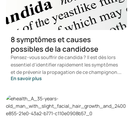
8 symptômes et causes
possibles de la candidose
Pensez-vous souffrir de candida ? Il est dès lors
essentiel d'identifier rapidement les symptômes
et de prévenir la propagation de ce champignon.
En savoir plus
Dans cet article, vous découvrirez ce qu'est le
candida, les symptômes susceptibles de se
manifester ainsi que les mécanismes de
développement d'une infection à candida. Vous
saurez ainsi à quel moment il est opportun de
consulter un professionnel de la santé.