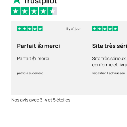
il y a 1 jour
Parfait 👍 merci
Site très sér
Parfait 👍 merci
Site très sérieux
conforme et livra
recommande ++
patricia audemard
sébastien Lachaussée
Nos avis avec 3, 4 et 5 étoiles