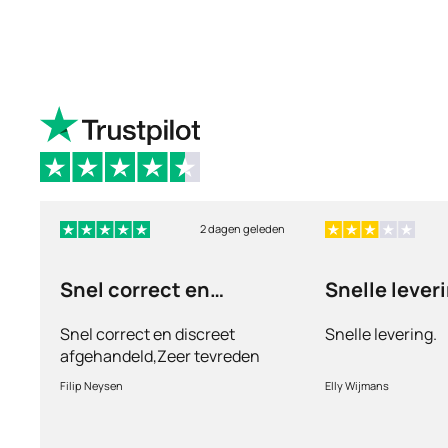
2 dagen geleden
Snel correct en
Snelle lever
discreet afgehandeld,
Snel correct en discreet
Snelle levering.
afgehandeld,Zeer tevreden
met de service en patiënt
Filip Neysen
Elly Wijmans
vriendelijkheid.Vermoedelijk
het nieuwe dokter bezoek