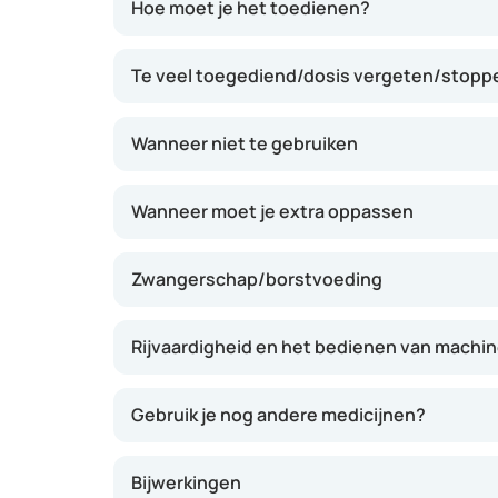
Hoe moet je het toedienen?
betrokken is bij de regulatie van eetlust. Het 
verzadigd voelt, waardoor je mogelijk minder e
Te veel toegediend/dosis vergeten/stoppe
gewichtsverlies, vooral in combinatie met ee
beweging.
Wanneer niet te gebruiken
Wanneer moet je extra oppassen
Zwangerschap/borstvoeding
Rijvaardigheid en het bedienen van machi
Gebruik je nog andere medicijnen?
Bijwerkingen