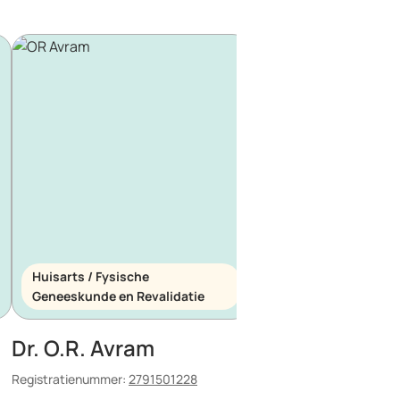
Huisarts / Fysische
Huisarts / Spoedeis
Geneeskunde en Revalidatie
Geneeskunde
Dr. O.R. Avram
Dr. E. Maescu
Registratienummer:
2791501228
Registratienummer:
8803