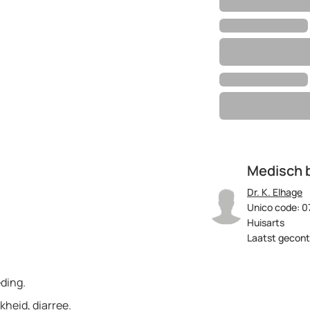
Medisch 
Dr. K. Elhage
Unico code: 0
Huisarts
Laatst gecont
ding.
kheid, diarree.