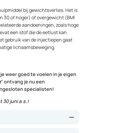
ulpmiddel bij gewichtsverlies. Het is
n 30 of hoger) of overgewicht (BMI
relateerde aandoeningen, zoals hoge
evat een stof die de eetlust kan
et gebruik van de injectiepen gaat
lmatige lichaamsbeweging.
 je weer goed te voelen in je eigen
’ ontvang je nu een
angesloten specialisten!
 30 juni a.s.!
ijk hormoon in je lichaam dat