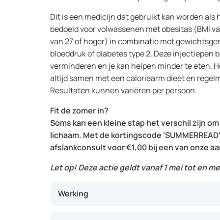
Dit is een medicijn dat gebruikt kan worden als h
bedoeld voor volwassenen met obesitas (BMI va
van 27 of hoger) in combinatie met gewichtsge
bloeddruk of diabetes type 2. Deze injectiepen b
verminderen en je kan helpen minder te eten. H
altijd samen met een caloriearm dieet en rege
Resultaten kunnen variëren per persoon.
Fit de zomer in?
Soms kan een kleine stap het verschil zijn om
lichaam. Met de kortingscode ‘SUMMERREADY
afslankconsult voor €1,00 bij een van onze a
Let op! Deze actie geldt vanaf 1 mei tot en met
Werking
Het werkt door het nabootsen van een natuurl