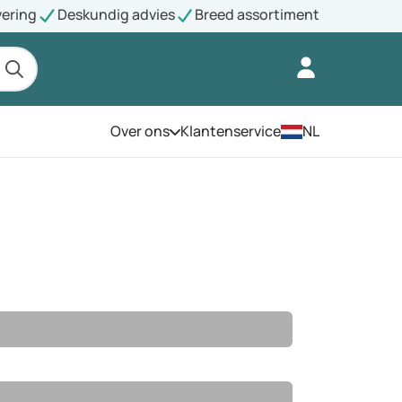
vering
Deskundig advies
Breed assortiment
Over ons
Klantenservice
NL
Open het menu