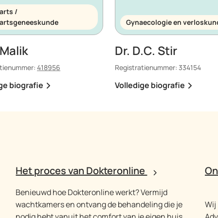
arts /
artsgeneeskunde
Gynaecologie en verloskun
. Malik
Dr. D.C. Stir
atienummer:
418956
Registratienummer:
334154
ge biografie
Volledige biografie
Het proces van Dokteronline
On
Benieuwd hoe Dokteronline werkt? Vermijd
wachtkamers en ontvang de behandeling die je
Wij
nodig hebt vanuit het comfort van je eigen huis.
Adv