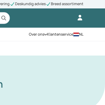
vering
Deskundig advies
Breed assortiment
Over ons
Klantenservice
NL
Open het menu
n