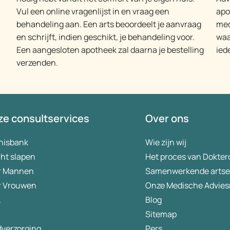
Vul een online vragenlijst in en vraag een
apo
behandeling aan. Een arts beoordeelt je aanvraag
med
en schrijft, indien geschikt, je behandeling voor.
waa
Een aangesloten apotheek zal daarna je bestelling
ied
verzenden.
e consultservices
Over ons
nisbank
Wie zijn wij
ht slapen
Het proces van Dokter
r Mannen
Samenwerkende arts
r Vrouwen
Onze Medische Advies
A
Blog
Sitemap
dverzorging
Pers