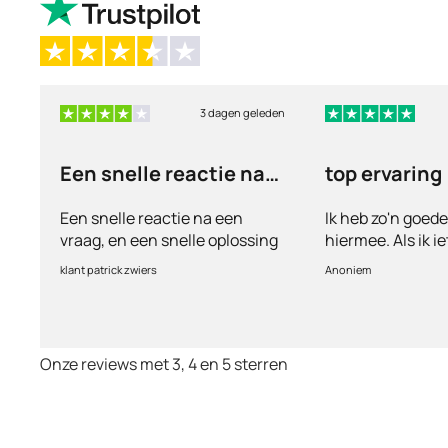
3 dagen geleden
Een snelle reactie na
top ervaring
een vraag
Een snelle reactie na een
Ik heb zo'n goed
vraag, en een snelle oplossing
hiermee. Als ik i
vul ik een vragen
klant patrick zwiers
Anoniem
voorkeur welke me
keurt de arts dit b
goed. Vervolgens
binnen 2 a 3 dag
Onze reviews met 3, 4 en 5 sterren
Echt top dit, ge
huisartsen enzo. 
te smeken voor i
wordt keurig net