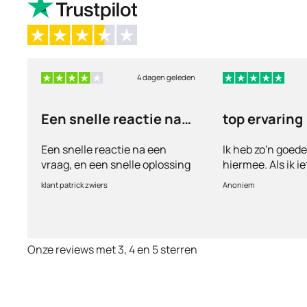
4 dagen geleden
Een snelle reactie na
top ervaring
een vraag
Een snelle reactie na een
Ik heb zo'n goed
vraag, en een snelle oplossing
hiermee. Als ik i
vul ik een vragen
klant patrick zwiers
Anoniem
voorkeur welke me
keurt de arts dit b
goed. Vervolgens
binnen 2 a 3 dag
Onze reviews met 3, 4 en 5 sterren
Echt top dit, ge
huisartsen enzo. 
te smeken voor i
wordt keurig net