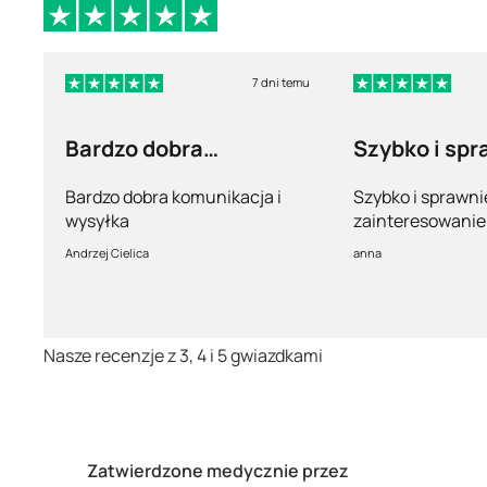
7 dni temu
Bardzo dobra
Szybko i spr
komunikacja i wysyłka
Bardzo dobra komunikacja i
Szybko i sprawni
wysyłka
zainteresowanie 
pełny profesjona
Andrzej Cielica
anna
Nasze recenzje z 3, 4 i 5 gwiazdkami
Zatwierdzone medycznie przez