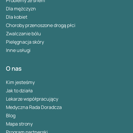
Problemy ze snem
Dla mężczyzn
Dla kobiet
Choroby przenoszone drogą płci
Zwalczanie bólu
Pielęgnacja skóry
Inne usługi
O nas
Kim jesteśmy
Jak to działa
Lekarze współpracujący
Medyczna Rada Doradcza
Blog
Mapa strony
Program partnerski