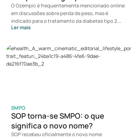
O Ozempic é frequentemente mencionado online
em discussões sobre perda de peso, mas é
indicado para o tratamento da diabetes tipo 2.
Ler mais
Caso procure um tratamento para controlo de
peso, medicamentos como Mounjaro e Wegovy
são mais apropriados. A escolha do tratamento
adequado será determinada por um médico com
base na sua saúde, IMC e utilização de outros
medicamentos.
SMPO
SOP torna-se SMPO: o que
significa o novo nome?
SOP recebeu oficialmente o novo nome