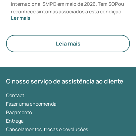
internacional SMPO em maio de 2026. Tem SOPou
reconhece sintomas associados a esta condição?
Ler mais
Do ponto de vista médico, nada muda
diretamente. O novo termo coloca maior ênfase
nos hormonas, no metabolismo e no
funcionamento dos ovários.
Leia mais
O nosso serviço de assistência ao cliente
Contact
Fazer uma encomenda
Pagamento
Entrega
Cancelamentos, trocas e devoluções