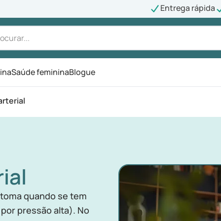
Entrega rápida
ina
Saúde feminina
Blogue
rterial
ial
ntoma quando se tem
por pressão alta). No