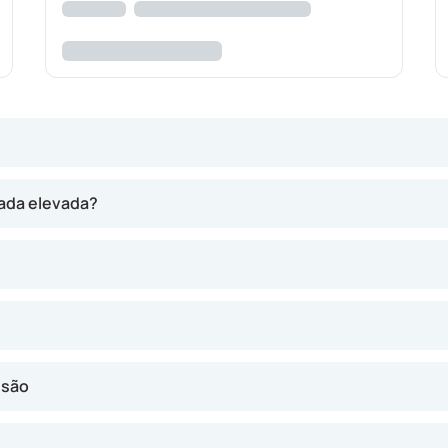
exercida sobre os vasos sanguíneos. Esta pressão varia: no mo
rada elevada?
levada. Este fenómeno denomina-se ‘pressão sistólica’ (sísto
ressão diastólica’ (diástole).
s pode aumentar por diferentes motivos. Uma pressão arteria
risco de doenças cardiovasculares e de lesões em órgãos.
nsão