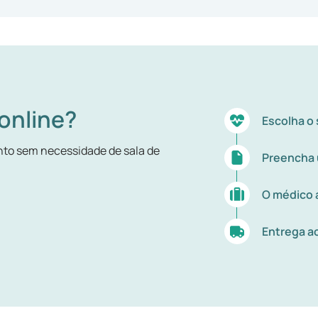
online?
Escolha o
to sem necessidade de sala de
Preencha 
O médico a
Entrega ao