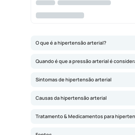
O que é a hipertensão arterial?
A pressão arterial indica o grau de pressão 
Quando é que a pressão arterial é conside
bombeado e a pressão nos vasos é bastante e
pressão nos vasos diminui. Chamamos a isto ‘p
Sintomas de hipertensão arterial
A pressão exercida sobre os vasos sanguíneo
tensão nos vasos sanguíneos. Tal aumenta o 
Causas da hipertensão arterial
Tratamento & Medicamentos para hiperte
Fontes