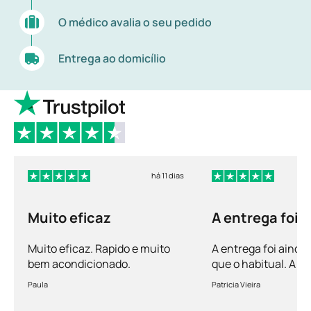
O médico avalia o seu pedido
Entrega ao domicílio
há 11 dias
Muito eficaz
A entrega foi 
mais rápida q
Muito eficaz. Rapido e muito
A entrega foi ainda
bem acondicionado.
que o habitual. A 
vem bem acondicio
Paula
Patricia Vieira
Muito satisfeita!