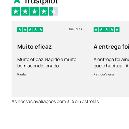
há 8 dias
Muito eficaz
A entrega fo
mais rápida 
Muito eficaz. Rapido e muito
A entrega foi ain
bem acondicionado.
que o habitual.
vem bem acondi
Paula
Patricia Vieira
Muito satisfeita!
As nossas avaliações com 3, 4 e 5 estrelas