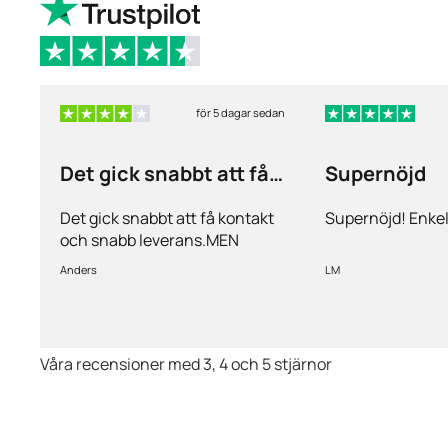
för 5 dagar sedan
Det gick snabbt att få
Supernöjd
kontakt och…
Det gick snabbt att få kontakt
Supernöjd! Enkel
och snabb leverans.MEN
priserna är alldeles för höga på
Anders
LM
läkemedlen, så jag kommer
med all säkerhet inte vara
kund länge till.
Våra recensioner med 3, 4 och 5 stjärnor