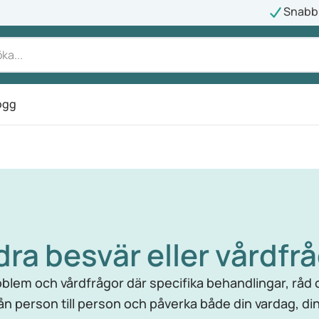
Snabb 
ogg
ra besvär eller vårdfr
blem och vårdfrågor där specifika behandlingar, råd oc
rån person till person och påverka både din vardag, di