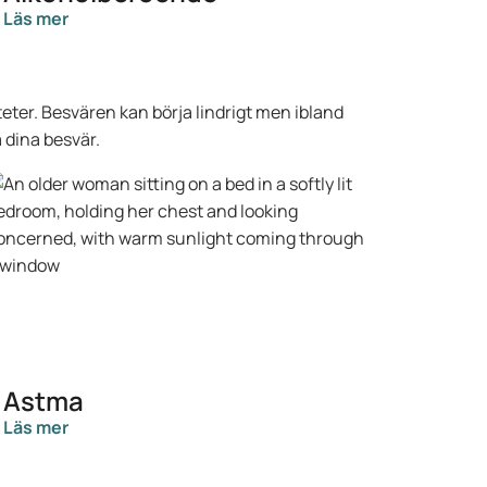
Läs mer
eter. Besvären kan börja lindrigt men ibland
a dina besvär.
Astma
Läs mer