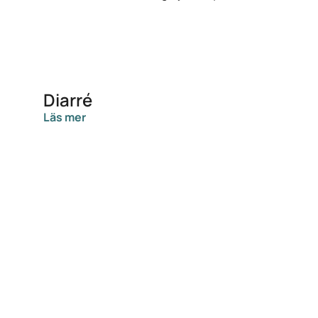
Diarré
Läs mer