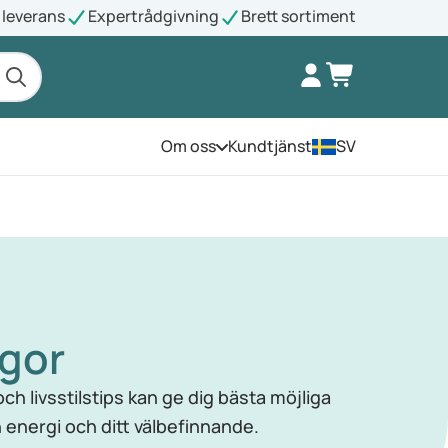
leverans
Expertrådgivning
Brett sortiment
Om oss
Kundtjänst
SV
Öppna menyn
ågor
h livsstilstips kan ge dig bästa möjliga
n energi och ditt välbefinnande.