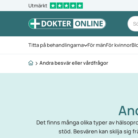
Utmärkt
Titta på behandlingarna
För män
För kvinnor
Bl
Öppna menyn
Andra besvär eller vårdfrågor
And
Det finns många olika typer av hälsopro
stöd. Besvären kan skilja sig f