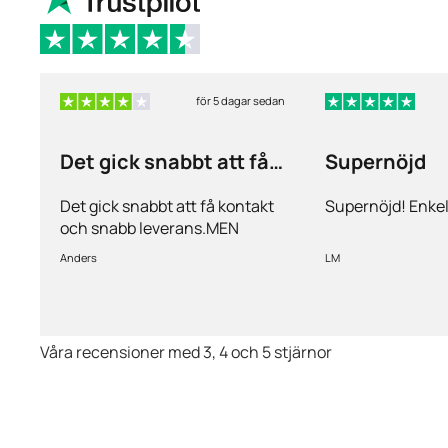
för 5 dagar sedan
Det gick snabbt att få
Supernöjd
kontakt och…
Det gick snabbt att få kontakt
Supernöjd! Enkel
och snabb leverans.MEN
priserna är alldeles för höga på
Anders
LM
läkemedlen, så jag kommer
med all säkerhet inte vara
kund länge till.
Våra recensioner med 3, 4 och 5 stjärnor