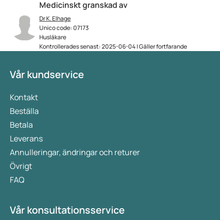
Medicinskt granskad av
Dr K. Elhage
Unico code: 07173
Husläkare
Kontrollerades senast: 2025-06-04 | Gäller fortfarande
Vår kundservice
Kontakt
Beställa
Betala
Leverans
Annulleringar, ändringar och returer
Övrigt
FAQ
Vår konsultationsservice