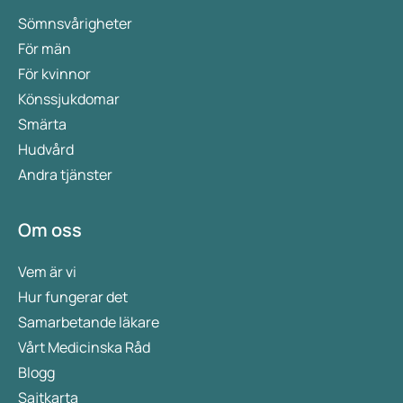
Sömnsvårigheter
För män
För kvinnor
Könssjukdomar
Smärta
Hudvård
Andra tjänster
Om oss
Vem är vi
Hur fungerar det
Samarbetande läkare
Vårt Medicinska Råd
Blogg
Sajtkarta