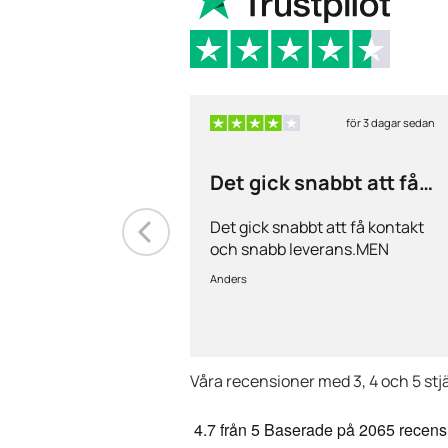
för 3 dagar sedan
Det gick snabbt att få
kontakt och…
Det gick snabbt att få kontakt
och snabb leverans.MEN
priserna är alldeles för höga på
Anders
läkemedlen, så jag kommer
med all säkerhet inte vara
kund länge till.
Våra recensioner med 3, 4 och 5 stj
4.7
från 5
Baserade på
2065 recens