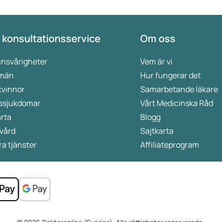
 konsultationsservice
Om oss
nsvårigheter
Vem är vi
 män
Hur fungerar det
kvinnor
Samarbetande läkare
ssjukdomar
Vårt Medicinska Råd
rta
Blogg
vård
Sajtkarta
a tjänster
Affiliateprogram