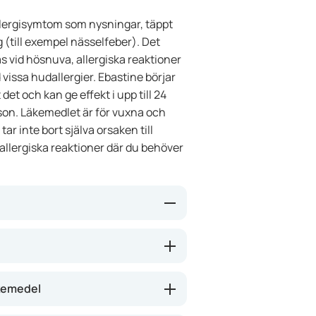
llergisymtom som nysningar, täppt
 (till exempel nässelfeber). Det
 vid hösnuva, allergiska reaktioner
vissa hudallergier. Ebastine börjar
 det och kan ge effekt i upp till 24
rson. Läkemedlet är för vuxna och
ar inte bort själva orsaken till
ga allergiska reaktioner där du behöver
ämne i kroppen som frisätts vid
som nysningar, klåda, rinnande
bt ge lindring och verkar oftast
äkemedel
gisymtom. Läkemedlet brukar inte