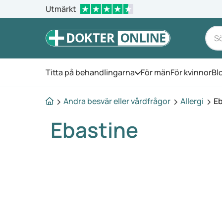
Utmärkt
Titta på behandlingarna
För män
För kvinnor
Bl
Öppna menyn
Andra besvär eller vårdfrågor
Allergi
Eb
Ebastine