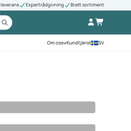
leverans
Expertrådgivning
Brett sortiment
Om oss
Kundtjänst
SV
Öppna menyn