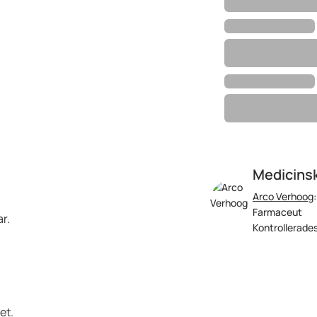
Medicinsk
Arco Verhoog
Farmaceut
r.
Kontrollerades
et.