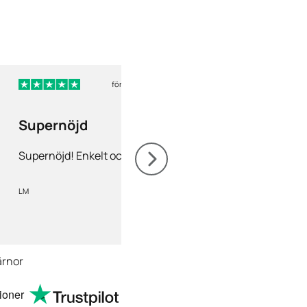
för 4 dagar sedan
för
Supernöjd
Nöjd
Supernöjd! Enkelt och snabbt
Nöjd! Gärna rekomm
LM
Mia Olofsson
ärnor
ioner