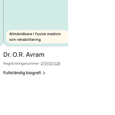
Allmänläkare / Fysisk medicin
och rehabilitering
Allmänläkare / Akutm
Dr. O.R. Avram
Dr. E. Maescu
Registreringsnummer:
2791501228
Registreringsnummer:
88
Fullständig biografi
Fullständig biografi