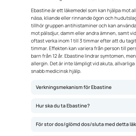
Ebastine är ett läkemedel som kan hjälpa mot a
näsa, kliande eller rinnande ögon och hudutslag
tillhör gruppen antihistaminer och kan användas
mot pälsdjur, damm eller andra ämnen, samt vid 
oftast verka inom 1 till 3 timmar efter att du tagit
timmar. Effekten kan variera från person till pe
barn från 12 år. Ebastine lindrar symtomen, men t
allergin. Det är inte lämpligt vid akuta, allvarli
snabb medicinsk hjälp.
Verkningsmekanism för Ebastine
Ebastine blockerar effekten av histamin, ett 
Hur ska du ta Ebastine?
allergiska reaktioner. På så sätt kan symtom 
ögon och hudutslag minska. Ebastine kan snab
För stor dos/glömd dos/sluta med detta l
hela dagen, så att du slipper besvär av aller
göra dig trött.