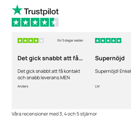
för 5 dagar sedan
Det gick snabbt att få
Supernöjd
kontakt och…
Det gick snabbt att få kontakt
Supernöjd! Enkel
och snabb leverans.MEN
priserna är alldeles för höga på
Anders
LM
läkemedlen, så jag kommer
med all säkerhet inte vara
kund länge till.
Våra recensioner med 3, 4 och 5 stjärnor