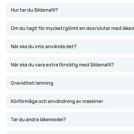
Sildenafil gör att blodkärlen i penis slappnar av, så att m
Hur tar du Sildenafil?
Om du tagit för mycket/glömt en dos/slutar med läke
När ska du inte använda det?
När ska du vara extra försiktig med Sildenafil?
Graviditet/amning
Körförmåga och användning av maskiner
Tar du andra läkemedel?