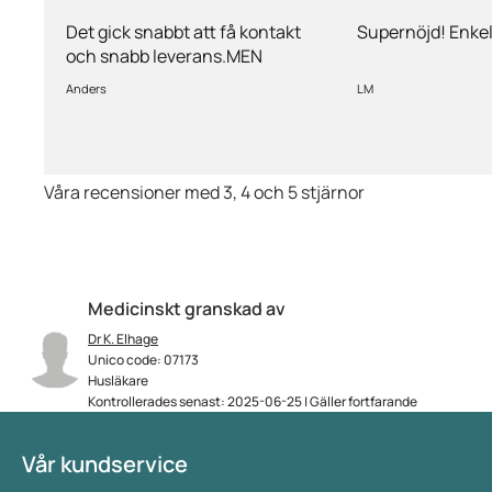
kontakt och…
Det gick snabbt att få kontakt
Supernöjd! Enkel
och snabb leverans.MEN
priserna är alldeles för höga på
Anders
LM
läkemedlen, så jag kommer
med all säkerhet inte vara
kund länge till.
Våra recensioner med 3, 4 och 5 stjärnor
Medicinskt granskad av
Dr K. Elhage
Unico code: 07173
Husläkare
Kontrollerades senast: 2025-06-25 | Gäller fortfarande
Vår kundservice