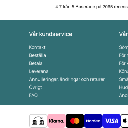
4.7
från 5
Baserade på
2065 recens
Vår kundservice
Vår
Kontakt
Söm
Beställa
För
Betala
För 
Leverans
Kön
Annulleringar, ändringar och returer
Smä
Övrigt
Hud
FAQ
Andr