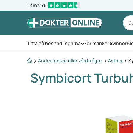
Utmärkt
Titta på behandlingarna
För män
För kvinnor
Bl
Öppna menyn
Andra besvär eller vårdfrågor
Astma
S
Symbicort Turbu