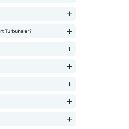
ärkas efter några dagars till
ort Turbuhaler?