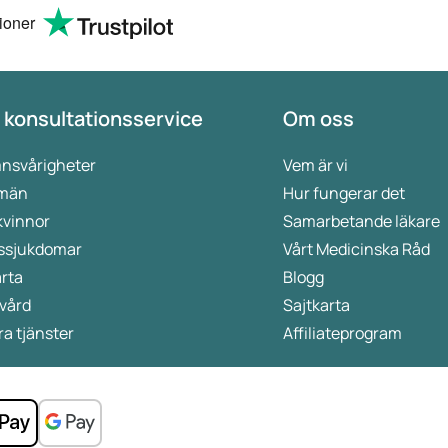
ioner
 konsultationsservice
Om oss
nsvårigheter
Vem är vi
 män
Hur fungerar det
kvinnor
Samarbetande läkare
ssjukdomar
Vårt Medicinska Råd
rta
Blogg
vård
Sajtkarta
a tjänster
Affiliateprogram