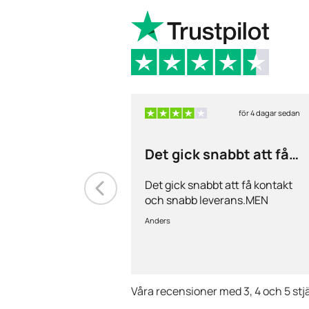
för 4 dagar sedan
Det gick snabbt att få
kontakt och…
Det gick snabbt att få kontakt
och snabb leverans.MEN
priserna är alldeles för höga på
Anders
läkemedlen, så jag kommer
med all säkerhet inte vara
kund länge till.
Våra recensioner med 3, 4 och 5 stj