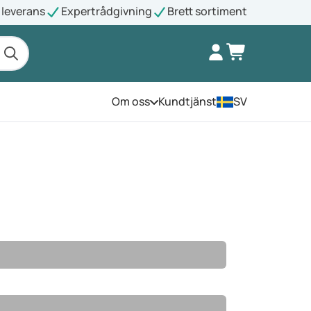
leverans
Expertrådgivning
Brett sortiment
Om oss
Kundtjänst
SV
Öppna menyn