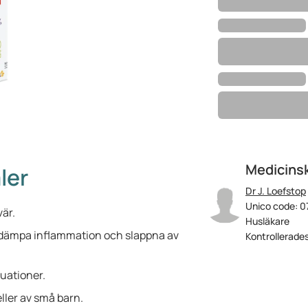
Medicinsk
ler
Dr J. Loefstop
Unico code: 0
är.
Husläkare
t dämpa inflammation och slappna av
Kontrollerades
tuationer.
ller av små barn.