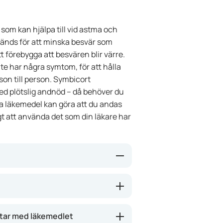
som kan hjälpa till vid astma och
vänds för att minska besvär som
 förebygga att besvären blir värre.
te har några symtom, för att hålla
son till person. Symbicort
med plötslig andnöd – då behöver du
a läkemedel kan göra att du andas
gt att använda det som din läkare har
nen: budesonid (minskar
 (hjälper luftvägarna att slappna
r mindre känsliga och att du kan
utar med läkemedlet
Symbicort Turbuhaler både lindra