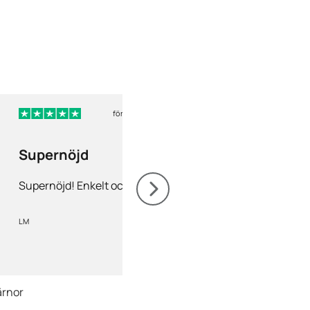
för 5 dagar sedan
för 
Supernöjd
Nöjd
Supernöjd! Enkelt och snabbt
Nöjd! Gärna rekomm
LM
Mia Olofsson
ärnor