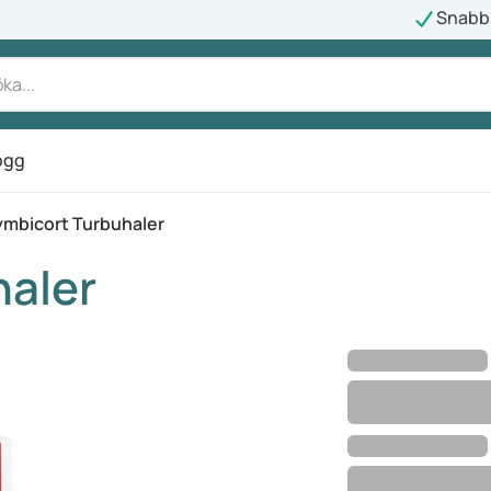
Snabb 
ogg
ymbicort Turbuhaler
haler