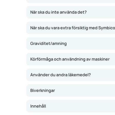
besvär och förebygga anfall. Effekten brukar m
veckors regelbunden användning.
När ska du inte använda det?
När ska du vara extra försiktig med Symbic
Graviditet/amning
Körförmåga och användning av maskiner
Använder du andra läkemedel?
Biverkningar
Innehåll