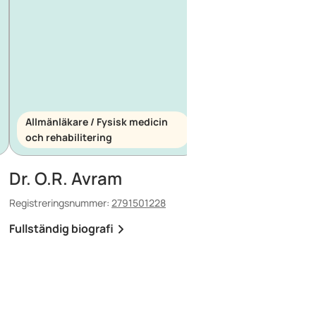
Allmänläkare / Fysisk medicin
och rehabilitering
Allmänläkare / Akutm
Dr. O.R. Avram
Dr. E. Maescu
Registreringsnummer:
2791501228
Registreringsnummer:
88
Fullständig biografi
Fullständig biografi