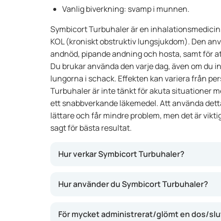
Vanlig biverkning: svamp i munnen.
Symbicort Turbuhaler är en inhalationsmedicin 
KOL (kroniskt obstruktiv lungsjukdom). Den an
andnöd, pipande andning och hosta, samt för att
Du brukar använda den varje dag, även om du in
lungorna i schack. Effekten kan variera från per
Turbuhaler är inte tänkt för akuta situationer 
ett snabbverkande läkemedel. Att använda dett
lättare och får mindre problem, men det är vikti
sagt för bästa resultat.
Hur verkar Symbicort Turbuhaler?
Det här läkemedlet innehåller två aktiva äm
Hur använder du Symbicort Turbuhaler?
inflammationen i luftvägarna) och formoterol
av). Tillsammans gör de att dina luftvägar bli
För mycket administrerat/glömt en dos/sl
andas lättare. Tack vare kombinationen kan 