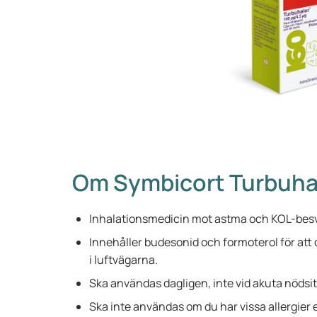
Om Symbicort Turbuha
Inhalationsmedicin mot astma och KOL-besv
Innehåller budesonid och formoterol för at
i luftvägarna.
Ska användas dagligen, inte vid akuta nödsi
Ska inte användas om du har vissa allergier e