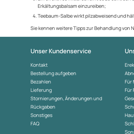
Erkältungsbalsam einzureiben;
Teebaum-Salbe wirkt pilzabweisend und hält
Sie kennen weitere Tipps zur Behandlung von N
Unser Kundenservice
Uns
Kontakt
Ere
Bestellung aufgeben
Abn
Bezahlen
Für
Lieferung
Für
Stornierungen, Änderungen und
Ges
Rückgaben
Sch
Sonstiges
Hau
FAQ
Sch
Sons