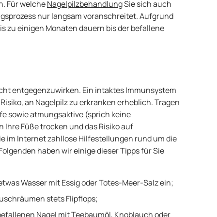
. Für welche
Nagelpilzbehandlung
Sie sich auch
ngsprozess nur langsam voranschreitet. Aufgrund
s zu einigen Monaten dauern bis der befallene
leicht entgegenzuwirken. Ein intaktes Immunsystem
 Risiko, an Nagelpilz zu erkranken erheblich. Tragen
pfe sowie atmungsaktive (sprich keine
 Ihre Füße trocken und das Risiko auf
ie im Internet zahllose Hilfestellungen rund um die
olgenden haben wir einige dieser Tipps für Sie
 etwas Wasser mit Essig oder Totes-Meer-Salz ein;
uschräumen stets Flipflops;
en befallenen Nagel mit Teebaumöl, Knoblauch oder