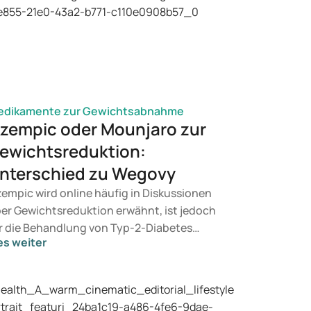
edikamente zur Gewichtsabnahme
zempic oder Mounjaro zur
ewichtsreduktion:
nterschied zu Wegovy
empic wird online häufig in Diskussionen
er Gewichtsreduktion erwähnt, ist jedoch
r die Behandlung von Typ-2-Diabetes
es weiter
rgesehen. Suchen Sie eine Therapie zur
wichtskontrolle, kommen eher Präparate
e Mounjaro und Wegovy infrage. Welche
handlung für Sie geeignet ist, entscheidet