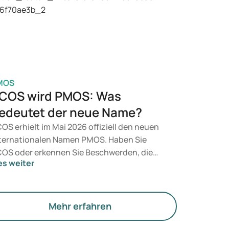
n Arzt auf Basis Ihrer gesundheitlichen
rfassung, Ihres BMI und Ihrer aktuellen
dikation.
MOS
COS wird PMOS: Was
edeutet der neue Name?
OS erhielt im Mai 2026 offiziell den neuen
ternationalen Namen PMOS. Haben Sie
OS oder erkennen Sie Beschwerden, die
es weiter
zu passen? Medizinisch ändert sich vorerst
chts. Der neue Begriff legt jedoch mehr
wicht auf Hormone, den Stoffwechsel und
e Funktion der Eierstöcke.
Mehr erfahren