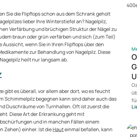
ben Sie die Flipflops schon aus dem Schrank geholt
pilzes lieber Ihre Winterstiefel an? Nagelpilz,
chen Verfärbung und brüchigen Struktur der Nägel zu
udem braun oder grün verfärben und sich (zum Teil)
 Aussicht, wenn Sie in Ihren Flipflops über den
M
 Medikamente zur Behandlung von Nagelpilz. Diese
O
Nagelpilz heilt nur langsam ab.
G
z
U
Oz
lze gibt es überall, vor allem aber dort, wo es feucht
üb
nem Schimmelpilz begegnen kann sind daher auch das
fü
d Duschräume von Turnhallen. Oft ist zuerst die
Li
vo
eht. Diese Art der Erkrankung geht mit
Ge
abschürfungen und in manchen Fällen einem
wi
Zehen) einher. Ist die
Haut
einmal befallen, kann
Be