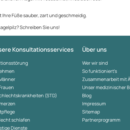
 Ihre Füße sauber, zart und geschmeidig.
agelpilz? Schreiben Sie uns!
ere Konsultationsservices
Über uns
ktionsstörung
Wer wir sind
ehmen
So funktioniert's
 Männer
Zusammenarbeit mit 
 Frauen
Unser medizinischer B
chlechtskrankheiten (STD)
Blog
merzen
Impressum
tpflege
Sitemap
lecht schlafen
Partnerprogramm
tige Dienste