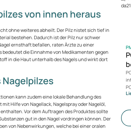
ei
Ve
ilzes von innen heraus
Me
cht ohne weiteres abheilt. Der Pilz nistet sich tief in
erial bestehen. Dadurch ist der Pilz nur schwer
gel ernsthaft befallen, raten Ärzte zu einer
P
Das bedeutet die Einnahme von Medikamenten gegen
P
toff in die Haut unterhalb des Nagels und wirkt dort
b
PC
 Nagelpilzes
in
PC
Li
da
ktionen kann zudem eine lokale Behandlung des
ni
mit Hilfe von Nagellack, Nagelspray oder Nagelöl,
Ge
nthalten. Vor dem Auftragen des Produktes sollte
di
 Substanzen gut in den Nagel vordringen können. Der
eiben von Nebenwirkungen, welche bei einer oralen