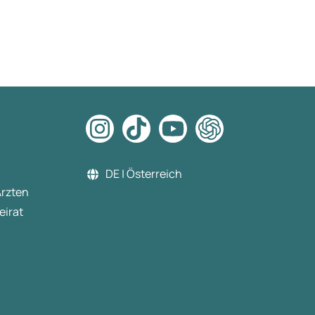
DE | Österreich
Ärzten
eirat