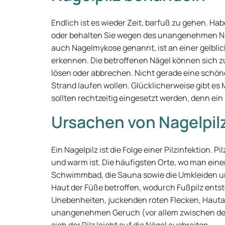
Endlich ist es wieder Zeit, barfuß zu gehen. Ha
oder behalten Sie wegen des unangenehmen Nagel
auch Nagelmykose genannt, ist an einer gelbli
erkennen. Die betroffenen Nägel können sich z
lösen oder abbrechen. Nicht gerade eine schöne
Strand laufen wollen. Glücklicherweise gibt es
sollten rechtzeitig eingesetzt werden, denn ein 
Ursachen von Nagelpil
Ein Nagelpilz ist die Folge einer Pilzinfektion. Pi
und warm ist. Die häufigsten Orte, wo man ei
Schwimmbad, die Sauna sowie die Umkleiden un
Haut der Füße betroffen, wodurch Fußpilz entst
Unebenheiten, juckenden roten Flecken, Haut
unangenehmen Geruch (vor allem zwischen den 