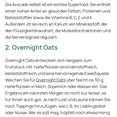
Die Avocado selbst ist ein echtes Superfood. Sie enthält
einen hohen Anteil an gesunden Fetten, Proteinen und
Ballaststoffen sowie die Vitamine B, C, E und K.
Außerdem ist sie reich an Kalium, ein Mineralstoff, der
den Flüssigkeitshaushalt, die Muskelkontraktionen und
die Nervensignale reguliert.
2. Overnight Oats
Overnight Oats entwickeln sich langsam zum
Frühstück-Hit. Haferflocken sind nährstoffreich,
ballaststoffreich und eine hervorragende Eiweißquelle.
Weichen Sie für
Overnight Oats
über Nacht ca. 50 g
Haferflocken in Milch, Sojamilch oder Wasser ein. Das
Ergebnis am nächsten Morgen ist nicht nur lecker, es
tut Ihnen auch gut. Je nach Lust und Laune können Sie
noch Toppings hinzufügen, wie z. B. Ihr Lieblingsobst
oder Nüsse. Wer es süß mag, tröpfelt noch etwas Honig