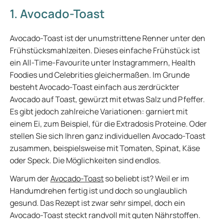
1. Avocado-Toast
Avocado-Toast ist der unumstrittene Renner unter den
Frühstücksmahlzeiten. Dieses einfache Frühstück ist
ein All-Time-Favourite unter Instagrammern, Health
Foodies und Celebrities gleichermaßen. Im Grunde
besteht Avocado-Toast einfach aus zerdrückter
Avocado auf Toast, gewürzt mit etwas Salz und Pfeffer.
Es gibt jedoch zahlreiche Variationen: garniert mit
einem Ei, zum Beispiel, für die Extradosis Proteine. Oder
stellen Sie sich Ihren ganz individuellen Avocado-Toast
zusammen, beispielsweise mit Tomaten, Spinat, Käse
oder Speck. Die Möglichkeiten sind endlos.
Warum der
Avocado-Toast
so beliebt ist? Weil er im
Handumdrehen fertig ist und doch so unglaublich
gesund. Das Rezept ist zwar sehr simpel, doch ein
Avocado-Toast steckt randvoll mit guten Nährstoffen.