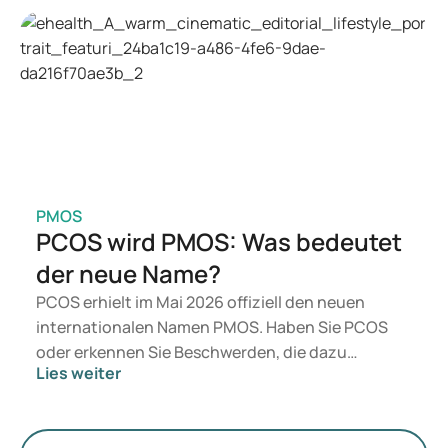
Welche Behandlung geeignet ist, entscheidet ein
Arzt auf Basis Ihrer Gesundheit, Ihres BMI und
Ihres Medikamentengebrauchs.
PMOS
PCOS wird PMOS: Was bedeutet
der neue Name?
PCOS erhielt im Mai 2026 offiziell den neuen
internationalen Namen PMOS. Haben Sie PCOS
oder erkennen Sie Beschwerden, die dazu
Lies weiter
passen? Medizinisch ändert sich vorerst nichts.
Der neue Begriff legt jedoch mehr Gewicht auf
Hormone, den Stoffwechsel und die Funktion der