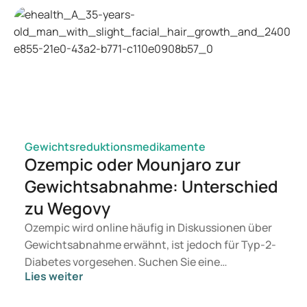
Ik wil gezond eten | Thuisarts.nl
Alcohol | Thuisarts.nl
https://www.hartstichting.nl/oorzaken/bloeddruk/hoge-
bloeddruk/5-tips-om-je-bloeddruk-te-verlagen/dash-
dieet-verlaagt-bloeddruk
https://www.healthline.com/nutrition/dash-diet
Gewichtsreduktionsmedikamente
Ozempic oder Mounjaro zur
Gewichtsabnahme: Unterschied
zu Wegovy
Ozempic wird online häufig in Diskussionen über
Gewichtsabnahme erwähnt, ist jedoch für Typ-2-
Diabetes vorgesehen. Suchen Sie eine
Lies weiter
Behandlung zur Gewichtskontrolle, kommen eher
Mittel wie Mounjaro und Wegovy in Betracht.