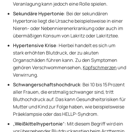
Veranlagung kann jedoch eine Rolle spielen.
Sekundäre Hypertonie
: Bei der sekundären
Hypertonie liegt die Ursache beispielsweise in einer
Nieren- oder Nebennierenerkrankung oder auch im
übermäßigen Konsum von Lakritz oder Lakritztee.
Hypertensive Krise
: Hierbei handelt es sich um
stark erhöhten Blutdruck, der zu akuten
Organschäden führen kann. Zu den Symptomen
gehören Verschwommensehen,
Kopfschmerzen
und
Verwirrung.
Schwangerschaftshochdruck
: Bei 10 bis 15 Prozent
aller Frauen, die erstmalig schwanger sind, tritt
Bluthochdruck auf. Das kann Gesundheitsrisiken für
Mutter und Kind zur Folge haben, wie beispielsweise
Präeklampsie oder das HELLP-Syndrom.
„
Weißkittelhypertonie
“: Mit diesem Begriff wird ein
vorübergehender Blutdruckanstieg beim Arzttermin