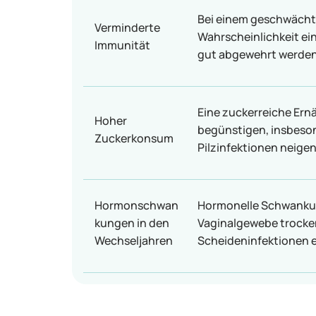
Bei einem geschwäch
Verminderte
Wahrscheinlichkeit ei
Immunität
gut abgewehrt werden
Eine zuckerreiche Ern
Hoher
begünstigen, insbeson
Zuckerkonsum
Pilzinfektionen neigen
Hormonschwan
Hormonelle Schwankun
kungen in den
Vaginalgewebe trocke
Wechseljahren
Scheideninfektionen 