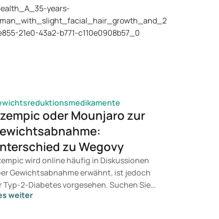
ewichtsreduktionsmedikamente
zempic oder Mounjaro zur
ewichtsabnahme:
nterschied zu Wegovy
empic wird online häufig in Diskussionen
er Gewichtsabnahme erwähnt, ist jedoch
r Typ-2-Diabetes vorgesehen. Suchen Sie
es weiter
ne Behandlung zur Gewichtskontrolle,
mmen eher Mittel wie Mounjaro und Wegovy