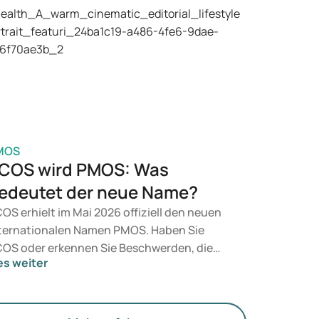
 Betracht. Welche Behandlung geeignet ist,
tscheidet ein Arzt auf Basis Ihrer
sundheit, Ihres BMI und Ihres
edikamentengebrauchs.
MOS
COS wird PMOS: Was
edeutet der neue Name?
OS erhielt im Mai 2026 offiziell den neuen
ternationalen Namen PMOS. Haben Sie
OS oder erkennen Sie Beschwerden, die
es weiter
zu passen? Medizinisch ändert sich vorerst
chts. Der neue Begriff legt jedoch mehr
wicht auf Hormone, den Stoffwechsel und