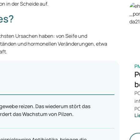
in
on in der Scheide auf.
en
es?
Ge
M
chsten Ursachen haben: von Seife und
ständen und hormonellen Veränderungen, etwa
ft.
P
P
b
PC
in
lgewebe reizen. Das wiederum stört das
PC
rdert das Wachstum von Pilzen.
Li
da
ni
Ge
ispielsweise Antibiotika, bringen die