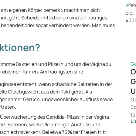
am eigenen Körper bemerkt, macht man sich
eit geht. Scheideninfektionen sind ein häufiges
ht behandelt oder sogar verhindert werden. Man muss
ektionen?
G
immte Bakterien und Pilze in und um die Vagina zu
O
Problemen führen. Am häufigsten sind:
G
Vaginose entsteht, wenn schädliche Bakterien in der
U
lle Gleichgewicht aus dem Takt gerät. Als
enehmer Geruch, ungewöhnlicher Ausfluss sowie
Oz
ftreten.
üb
fü
e Überwucherung des
Candida-Pilzes
in der Vagina
Li
ei
eiz, Brennen, weißer/krümeliger Ausfluss und
ko
hlechtsverkehr. Bei etwa 75 % der Frauen tritt