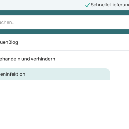
Schnelle Lieferun
auen
Blog
ü
behandeln und verhindern
eninfektion