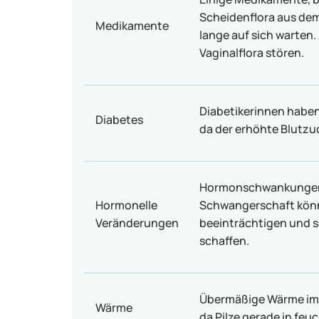
Scheidenflora aus dem 
Medikamente
lange auf sich warten
Vaginalflora stören.
Diabetikerinnen haben 
Diabetes
da der erhöhte Blutzu
Hormonschwankungen 
Hormonelle
Schwangerschaft könn
Veränderungen
beeinträchtigen und s
schaffen.
Übermäßige Wärme im 
Wärme
da Pilze gerade in fe