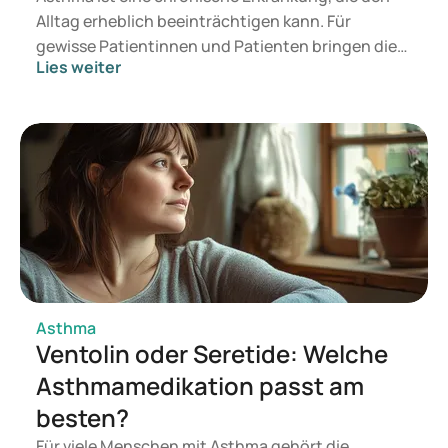
Alltag erheblich beeinträchtigen kann. Für
gewisse Patientinnen und Patienten bringen die
Lies weiter
bestehenden Therapien nicht genügend
Linderung. Sanofi forscht aktuell an neuen
Medikamenten, die auf schwer behandelbare
Asthmaformen abzielen. Was beinhalten diese
Entwicklungen konkret? Und was könnten sie für
Menschen mit schwerem oder
entzündungsanfälligem Asthma bedeuten?
Asthma
Ventolin oder Seretide: Welche
Asthmamedikation passt am
besten?
Für viele Menschen mit Asthma gehört die