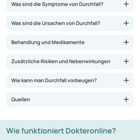
Bei Durchfall ist das Stuhlverhalten stark gestört.
Was sind die Symptome von Durchfall?
Durchfall, auch als Diarrhö bezeichnet, ist ein
wässriger Stuhlgang, der häufig mehrmals am Tag
Was sind die Ursachen von Durchfall?
auftritt. Durchfall kann akut sein und verschwindet
meist nach ein paar Tagen. Dauert der Durchfall
länger als zwei Wochen, spricht man von
Behandlung und Medikamente
chronischem Durchfall. In diesem Fall kann eine
ernsthaftere Grunderkrankung oder Krankheit
Zusätzliche Risiken und Nebenwirkungen
vorliegen.
Wie kann man Durchfall vorbeugen?
Quellen
Wie funktioniert Dokteronline?