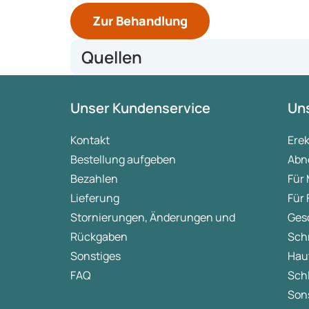
Zur Behandlung
Quellen
Quellen: Magen-Leber-Darm-Stiftung
Unser Kundenservice
Uns
Kontakt
Ere
Bestellung aufgeben
Abn
Bezahlen
Für
Lieferung
Für
Stornierungen, Änderungen und
Ges
Rückgaben
Sch
Sonstiges
Hau
FAQ
Sch
Sons