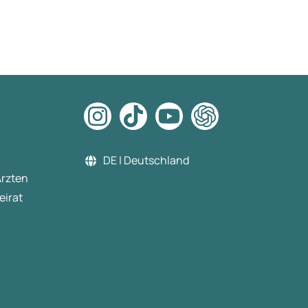
DE | Deutschland
Ärzten
eirat