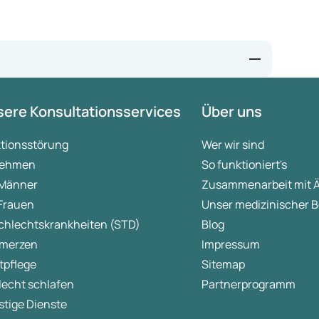
ere Konsultationsservices
Über uns
ktionsstörung
Wer wir sind
ehmen
So funktioniert's
 Männer
Zusammenarbeit mit 
 Frauen
Unser medizinischer B
chlechtskrankheiten (STD)
Blog
merzen
Impressum
tpflege
Sitemap
lecht schlafen
Partnerprogramm
tige Dienste