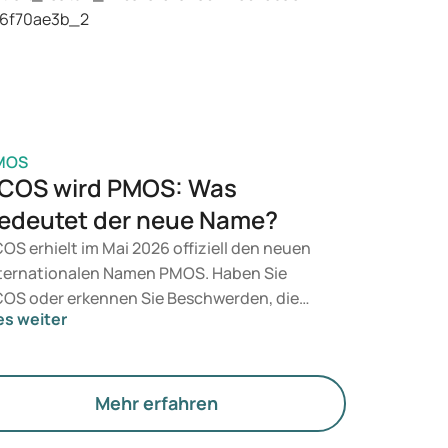
t, entscheidet ein Arzt auf Grundlage Ihrer
sundheit, Ihres BMI und Ihres
edikamentenkonsums.
MOS
COS wird PMOS: Was
edeutet der neue Name?
OS erhielt im Mai 2026 offiziell den neuen
ternationalen Namen PMOS. Haben Sie
OS oder erkennen Sie Beschwerden, die
es weiter
zu passen? Medizinisch ändert sich
nächst nichts. Der neue Begriff legt jedoch
hr Gewicht auf Hormone, den Stoffwechsel
d die Funktion der Eierstöcke.
Mehr erfahren