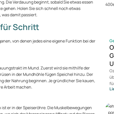
. Die Verdauung beginnt, sobald Sie etwas essen
tte gehen. Holen Sie sich schnell noch etwas
 was damit passiert.
für Schritt
G
nen, von denen jedes eine eigene Funktion bei der
O
G
U
uungstrakt im Mund. Zuerst wird sie mithilfe der
Oz
drüsen in der Mundhöhle fügen Speichel hinzu. Der
üb
ng der Nahrung beginnen. Je gründlicher Sie kauen,
fü
re Arbeit machen.
Li
vo
Ge
Me
 ist er in der Speiseröhre. Die Muskelbewegungen
Be