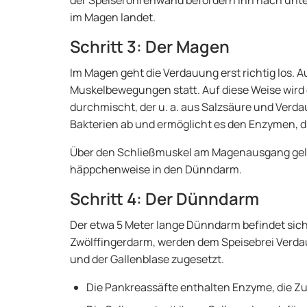
der Speiseröhrenwand befördern ihn nach unte
im Magen landet.
Schritt 3: Der Magen
Im Magen geht die Verdauung erst richtig los. 
Muskelbewegungen statt. Auf diese Weise wird
durchmischt, der u. a. aus Salzsäure und Verd
Bakterien ab und ermöglicht es den Enzymen, 
Über den Schließmuskel am Magenausgang gela
häppchenweise in den Dünndarm.
Schritt 4: Der Dünndarm
Der etwa 5 Meter lange Dünndarm befindet si
Zwölffingerdarm, werden dem Speisebrei Verd
und der Gallenblase zugesetzt.
Die Pankreassäfte enthalten Enzyme, die Zuc