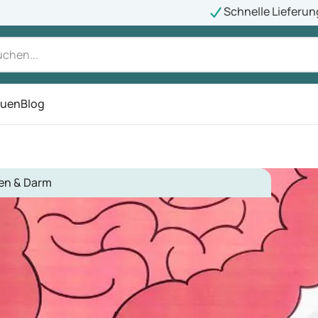
Schnelle Lieferun
auen
Blog
ü
en & Darm