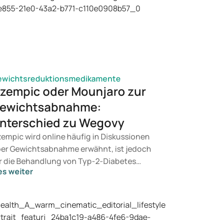
ewichtsreduktionsmedikamente
zempic oder Mounjaro zur
ewichtsabnahme:
nterschied zu Wegovy
empic wird online häufig in Diskussionen
er Gewichtsabnahme erwähnt, ist jedoch
r die Behandlung von Typ-2-Diabetes
es weiter
rgesehen. Suchen Sie eine Therapie zur
wichtskontrolle, kommen eher
dikamente wie Mounjaro und Wegovy in
tracht. Welche Behandlung für Sie geeignet