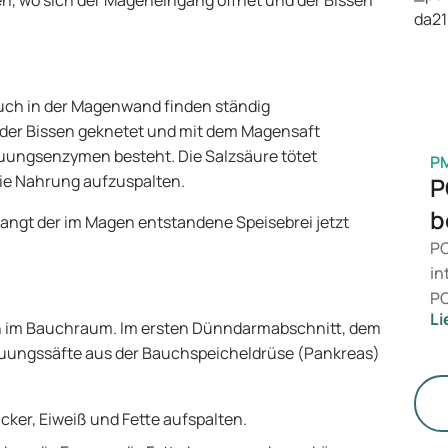
n, wo sich der Mageneingang öffnet und der Bissen
is
Ge
M
Auch in der Magenwand finden ständig
 der Bissen geknetet und mit dem Magensaft
auungsenzymen besteht. Die Salzsäure tötet
P
die Nahrung aufzuspalten.
P
b
ngt der im Magen entstandene Speisebrei jetzt
PC
in
PC
Li
da
ch im Bauchraum. Im ersten Dünndarmabschnitt, dem
zu
auungssäfte aus der Bauchspeicheldrüse (Pankreas)
me
un
ker, Eiweiß und Fette aufspalten.