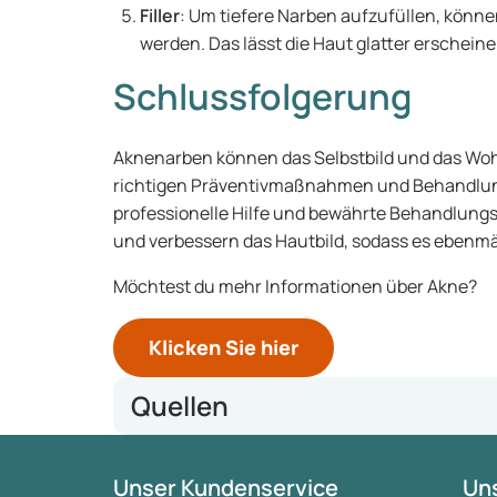
Filler
: Um tiefere Narben aufzufüllen, können
werden. Das lässt die Haut glatter erscheine
Schlussfolgerung
Aknenarben können das Selbstbild und das Woh
richtigen Präventivmaßnahmen und Behandlung
professionelle Hilfe und bewährte Behandlung
und verbessern das Hautbild, sodass es ebenmä
Möchtest du mehr Informationen über Akne?
Klicken Sie hier
Quellen
American Academy of Dermatology - Acne Scars
Unser Kundenservice
Uns
Mayo Clinic - Acne Scars: What's the Best Treatme