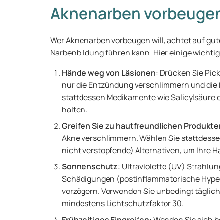
Aknenarben vorbeuge
Wer Aknenarben vorbeugen will, achtet auf gu
Narbenbildung führen kann. Hier einige wichtig
Hände weg von Läsionen
: Drücken Sie Pick
nur die Entzündung verschlimmern und die
stattdessen Medikamente wie Salicylsäure o
halten.
Greifen Sie zu hautfreundlichen Produkte
Akne verschlimmern. Wählen Sie stattdesse
nicht verstopfende) Alternativen, um Ihre 
Sonnenschutz
: Ultraviolette (UV) Strahl
Schädigungen (postinflammatorische Hyper
verzögern. Verwenden Sie unbedingt täglic
mindestens Lichtschutzfaktor 30.
Frühzeitiges Eingreifen
: Wenden Sie sich 