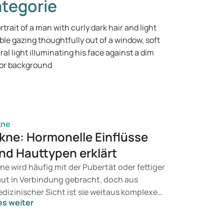
tegorie
kne
kne: Hormonelle Einflüsse
nd Hauttypen erklärt
ne wird häufig mit der Pubertät oder fettiger
ut in Verbindung gebracht, doch aus
dizinischer Sicht ist sie weitaus komplexer.
es weiter
e entsteht durch eine Kombination
rschiedener Faktoren, von hormonellen