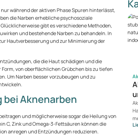
Ka
t nur während der aktiven Phase Spuren hinterlässt,
aben die Narben erhebliche psychosoziale
 Glücklicherweise gibt es verschiedene Methoden,
uwirken und bestehende Narben zu behandeln. In
e zur Hautverbesserung und zur Minimierung der
ntzündungen, die die Haut schädigen und die
er Form, von oberflächlichen Grübchen bis zu tiefen
A
en. Um Narben besser vorzubeugen und zu
A
ntwickeln.
u
g bei Aknenarben
Ak
Ha
beitragen und möglicherweise sogar die Heilung von
me
min C, Zink und Omega-3-Fettsäuren können die
Li
Si
ktion anregen und Entzündungen reduzieren.
ve