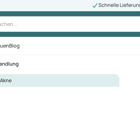
Schnelle Lieferun
auen
Blog
ü
andlung
Akne