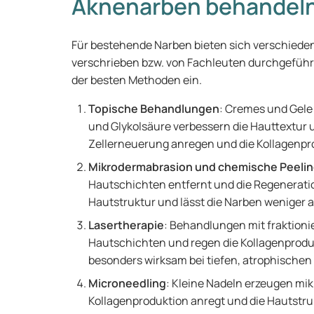
Aknenarben behandel
Für bestehende Narben bieten sich verschieden
verschrieben bzw. von Fachleuten durchgeführt
der besten Methoden ein.
Topische Behandlungen
: Cremes und Gele 
und Glykolsäure verbessern die Hauttextur 
Zellerneuerung anregen und die Kollagenpr
Mikrodermabrasion und chemische Peeli
Hautschichten entfernt und die Regeneratio
Hautstruktur und lässt die Narben weniger a
Lasertherapie
: Behandlungen mit fraktioni
Hautschichten und regen die Kollagenprodukt
besonders wirksam bei tiefen, atrophischen
Microneedling
: Kleine Nadeln erzeugen mik
Kollagenproduktion anregt und die Hautstru