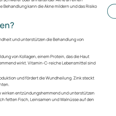
Lö
e Behandlung kann die Akne mildern und das Risiko
Be
Pr
fen?
Sta
fa
En
undheit und unterstützen die Behandlung von
zu
Le
Ve
Bildung von Kollagen, einem Protein, das die Haut
re
hemmend wirkt. Vitamin-C-reiche Lebensmittel sind
produktion und fördert die Wundheilung. Zink steckt
hten.
n wirken entzündungshemmend und unterstützen
uch fetten Fisch, Leinsamen und Walnüsse auf den