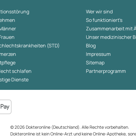
ne Scarring: A Review and Current Treatment Modalities
ktionsstörung
Wer wir sind
ehmen
So funktioniert's
 Männer
Zusammenarbeit mit 
 Frauen
Unser medizinischer B
chlechtskrankheiten (STD)
Blog
merzen
Impressum
tpflege
Sitemap
lecht schlafen
Partnerprogramm
tige Dienste
© 2026 Dokteronline (Deutschland). Alle Rechte vorbehalten.
Dokteronline ist kein Online-Arzt und keine Online-Apotheke, sond