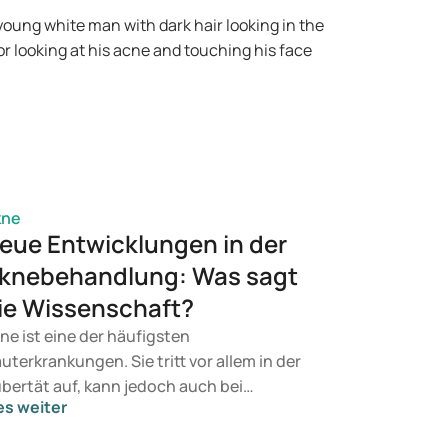
nflüssen bis hin zu Entzündungsreaktionen.
fahren Sie hier, wie Hormone und Hauttypen
ne beeinflussen und welche Behandlungen
lfen können.
kne
eue Entwicklungen in der
knebehandlung: Was sagt
ie Wissenschaft?
ne ist eine der häufigsten
uterkrankungen. Sie tritt vor allem in der
bertät auf, kann jedoch auch bei
es weiter
wachsenen langfristig bestehen bleiben.
ele Menschen suchen daher nach neuen