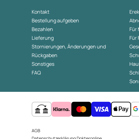
Journal of Clinical and Aesthetic Dermatology - Ac
Kontakt
Ere
Bestellung aufgeben
Abn
Bezahlen
Für
Lieferung
Für
Stornierungen, Änderungen und
Ges
Rückgaben
Sch
Sonstiges
Hau
FAQ
Sch
Sons
AGB
Datenschutzerklärung Dokteronline