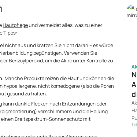
Ei
n
Er
Ak
te
Hautpflege
und vermeidet alles, was zu einer
he
e Tipps:
el nicht aus und kratzen Sie nicht daran – es würde
 Narbenbildung begünstigen. Verwenden Sie
der Benzoylperoxid, um die Akne unter Kontrolle zu
A
N
n
: Manche Produkte reizen die Haut und können die
A
n hypoallergene, nicht komedogene (also die Poren
d
Haut gesund zu halten.
Ak
ung kann dunkle Flecken nach Entzündungen oder
Ha
pigmentierung) verschlimmern und die Heilung
Pu
h einen Breitspektrum-Sonnenschutz mit
Li
Er
Vi
bei schwerer oder anhaltender Akne an einen