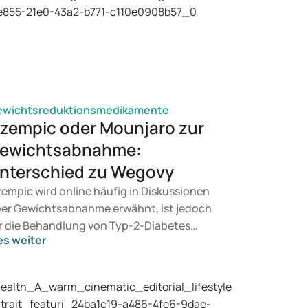
ewichtsreduktionsmedikamente
zempic oder Mounjaro zur
ewichtsabnahme:
nterschied zu Wegovy
empic wird online häufig in Diskussionen
er Gewichtsabnahme erwähnt, ist jedoch
r die Behandlung von Typ-2-Diabetes
es weiter
rgesehen. Suchen Sie eine Therapie zur
wichtskontrolle, kommen eher
dikamente wie Mounjaro und Wegovy in
tracht. Welche Behandlung für Sie geeignet