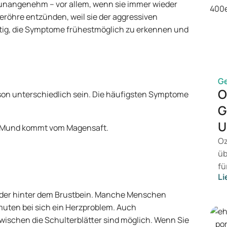
unangenehm – vor allem, wenn sie immer wieder
seröhre entzünden, weil sie der aggressiven
htig, die Symptome frühestmöglich zu erkennen und
G
O
on unterschiedlich sein. Die häufigsten Symptome
G
U
 Mund kommt vom Magensaft.
Oz
üb
fü
Li
vo
Ge
oder hinter dem Brustbein. Manche Menschen
Me
muten bei sich ein Herzproblem. Auch
Be
wischen die Schulterblätter sind möglich. Wenn Sie