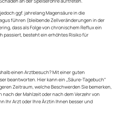
 Schäden an der Speiseröhre auftreten.
 jedoch ggf. jahrelang Magensäure in die
agus führen (bleibende Zellveränderungen in der
ering, dass als Folge von chronischem Reflux ein
passiert, besteht ein erhöhtes Risiko für
shalb einen Arztbesuch? Mit einer guten
sser beantworten. Hier kann ein „Säure-Tagebuch“
längeren Zeitraum, welche Beschwerden Sie bemerken,
ch nach der Mahlzeit oder nach dem Verzehr von
n Ihr Arzt oder Ihre Ärztin Ihnen besser und