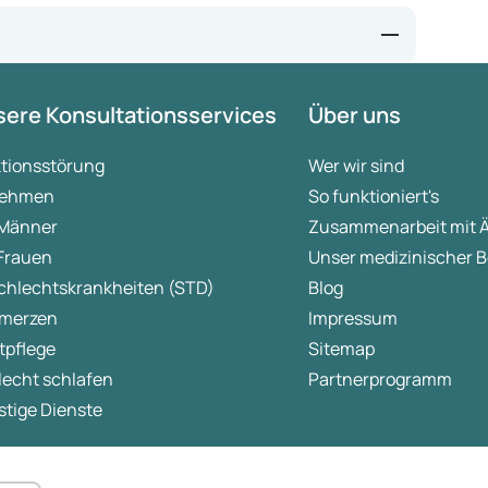
möglichen Ursachen von Reflux.
ere Konsultationsservices
Über uns
ktionsstörung
Wer wir sind
ehmen
So funktioniert's
 Männer
Zusammenarbeit mit 
 Frauen
Unser medizinischer B
chlechtskrankheiten (STD)
Blog
merzen
Impressum
tpflege
Sitemap
lecht schlafen
Partnerprogramm
tige Dienste