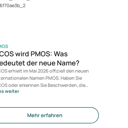
t, entscheidet ein Arzt auf Grundlage Ihrer
sundheit, Ihres BMI und Ihres
edikamentenkonsums.
MOS
COS wird PMOS: Was
edeutet der neue Name?
OS erhielt im Mai 2026 offiziell den neuen
ternationalen Namen PMOS. Haben Sie
OS oder erkennen Sie Beschwerden, die
es weiter
zu passen? Medizinisch ändert sich
nächst nichts. Der neue Begriff legt jedoch
hr Gewicht auf Hormone, den Stoffwechsel
d die Funktion der Eierstöcke.
Mehr erfahren