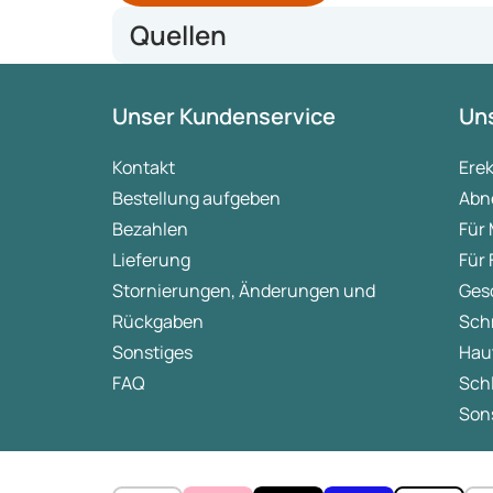
Quellen
Klicken Sie hier für weitere Informationen zu den 
Unser Kundenservice
Uns
(Quellen:
mlds.nl
,
apotheek.nl
,
spijsvertering.info
)
Kontakt
Ere
Bestellung aufgeben
Abn
Bezahlen
Für
Lieferung
Für
Stornierungen, Änderungen und
Ges
Rückgaben
Sch
Sonstiges
Hau
FAQ
Sch
Sons