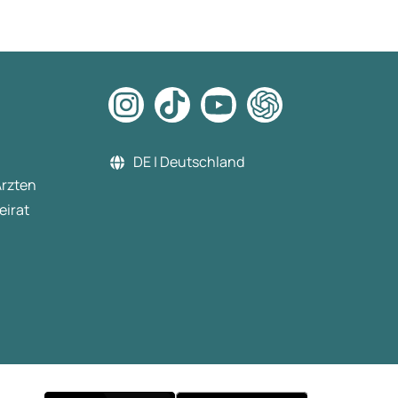
DE | Deutschland
Ärzten
eirat