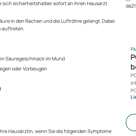
is
 sich sicherheitshalber sofort an Ihren Hausarzt
Ge
M
ure in den Rachen und die Luftröhre gelangt. Dabei
 auftreten.
P
P
 ein Säuregeschmack im Mund
b
nlegen oder Vorbeugen
PC
in
d
PC
Li
da
zu
me
un
 Ihre Hausärztin, wenn Sie die folgenden Symptome