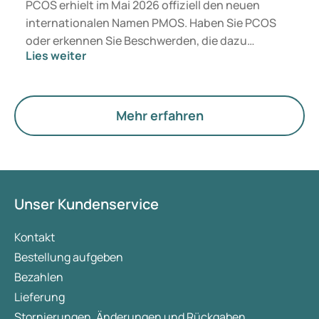
PCOS erhielt im Mai 2026 offiziell den neuen
internationalen Namen PMOS. Haben Sie PCOS
oder erkennen Sie Beschwerden, die dazu
Lies weiter
passen? Medizinisch ändert sich zunächst nichts.
Der neue Begriff legt jedoch mehr Gewicht auf
Hormone, den Stoffwechsel und die Funktion der
Eierstöcke.
Mehr erfahren
Unser Kundenservice
Kontakt
Bestellung aufgeben
Bezahlen
Lieferung
Stornierungen, Änderungen und Rückgaben