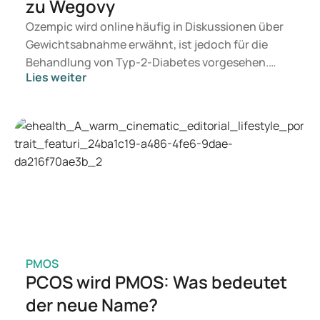
zu Wegovy
Ozempic wird online häufig in Diskussionen über
Gewichtsabnahme erwähnt, ist jedoch für die
Behandlung von Typ-2-Diabetes vorgesehen.
Lies weiter
Suchen Sie eine Therapie zur Gewichtskontrolle,
kommen eher Medikamente wie Mounjaro und
Wegovy in Betracht. Welche Behandlung für Sie
geeignet ist, entscheidet ein Arzt auf Grundlage
Ihrer Gesundheit, Ihres BMI und Ihres
Medikamentenkonsums.
PMOS
PCOS wird PMOS: Was bedeutet
der neue Name?