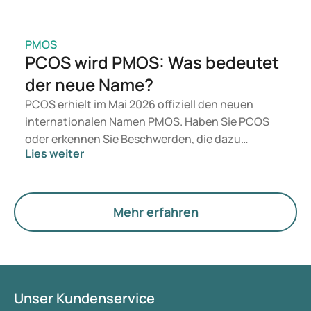
PMOS
PCOS wird PMOS: Was bedeutet
der neue Name?
PCOS erhielt im Mai 2026 offiziell den neuen
internationalen Namen PMOS. Haben Sie PCOS
oder erkennen Sie Beschwerden, die dazu
Lies weiter
passen? Medizinisch ändert sich zunächst nichts.
Der neue Begriff legt jedoch mehr Gewicht auf
Hormone, den Stoffwechsel und die Funktion der
Eierstöcke.
Mehr erfahren
Unser Kundenservice