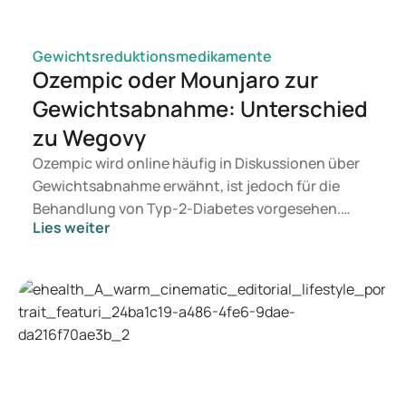
Gewichtsreduktionsmedikamente
Ozempic oder Mounjaro zur
Gewichtsabnahme: Unterschied
zu Wegovy
Ozempic wird online häufig in Diskussionen über
Gewichtsabnahme erwähnt, ist jedoch für die
Behandlung von Typ-2-Diabetes vorgesehen.
Lies weiter
Suchen Sie eine Therapie zur Gewichtskontrolle,
kommen eher Medikamente wie Mounjaro und
Wegovy in Betracht. Welche Behandlung für Sie
geeignet ist, entscheidet ein Arzt auf Grundlage
Ihrer Gesundheit, Ihres BMI und Ihres
Medikamentenkonsums.