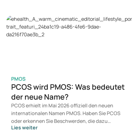
kommen eher Medikamente wie Mounjaro und
Wegovy in Betracht. Welche Behandlung für Sie
geeignet ist, entscheidet ein Arzt auf Grundlage
Ihrer Gesundheit, Ihres BMI und Ihres
Medikamentenkonsums.
PMOS
PCOS wird PMOS: Was bedeutet
der neue Name?
PCOS erhielt im Mai 2026 offiziell den neuen
internationalen Namen PMOS. Haben Sie PCOS
oder erkennen Sie Beschwerden, die dazu
Lies weiter
passen? Medizinisch ändert sich zunächst nichts.
Der neue Begriff legt jedoch mehr Gewicht auf