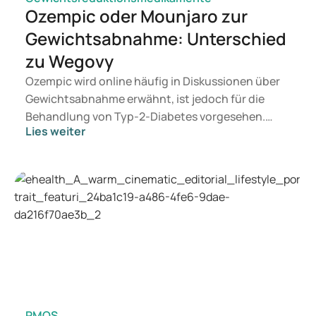
Ozempic oder Mounjaro zur
Gewichtsabnahme: Unterschied
zu Wegovy
Ozempic wird online häufig in Diskussionen über
Gewichtsabnahme erwähnt, ist jedoch für die
Behandlung von Typ-2-Diabetes vorgesehen.
Lies weiter
Suchen Sie eine Therapie zur Gewichtskontrolle,
kommen eher Medikamente wie Mounjaro und
Wegovy in Betracht. Welche Behandlung für Sie
geeignet ist, entscheidet ein Arzt auf Grundlage
Ihrer Gesundheit, Ihres BMI und Ihres
Medikamentenkonsums.
PMOS