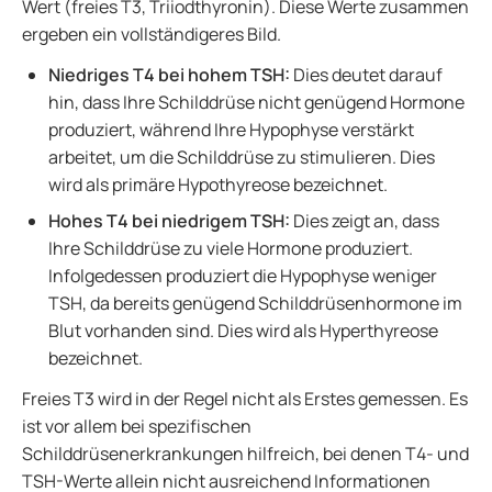
Wert (freies T3, Triiodthyronin). Diese Werte zusammen
ergeben ein vollständigeres Bild.
Niedriges T4 bei hohem TSH:
Dies deutet darauf
hin, dass Ihre Schilddrüse nicht genügend Hormone
produziert, während Ihre Hypophyse verstärkt
arbeitet, um die Schilddrüse zu stimulieren. Dies
wird als primäre Hypothyreose bezeichnet.
Hohes T4 bei niedrigem TSH:
Dies zeigt an, dass
Ihre Schilddrüse zu viele Hormone produziert.
Infolgedessen produziert die Hypophyse weniger
TSH, da bereits genügend Schilddrüsenhormone im
Blut vorhanden sind. Dies wird als Hyperthyreose
bezeichnet.
Freies T3 wird in der Regel nicht als Erstes gemessen. Es
ist vor allem bei spezifischen
Schilddrüsenerkrankungen hilfreich, bei denen T4- und
TSH-Werte allein nicht ausreichend Informationen