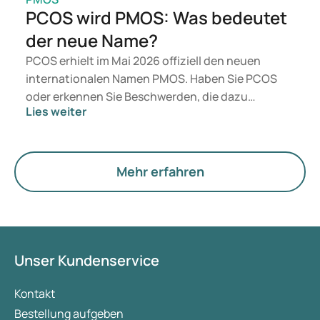
PCOS wird PMOS: Was bedeutet
der neue Name?
PCOS erhielt im Mai 2026 offiziell den neuen
internationalen Namen PMOS. Haben Sie PCOS
oder erkennen Sie Beschwerden, die dazu
Lies weiter
passen? Medizinisch ändert sich zunächst nichts.
Der neue Begriff legt jedoch mehr Gewicht auf
Hormone, den Stoffwechsel und die Funktion der
Eierstöcke.
Mehr erfahren
Unser Kundenservice
Kontakt
Bestellung aufgeben