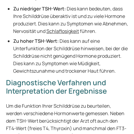
Zu niedriger TSH-Wert:
Dies kann bedeuten, dass
Ihre Schilddrüse überaktiv ist und zu viele Hormone
produziert. Dies kann zu Symptomen wie Abnehmen,
Nervosität und
Schlaflosigkeit
führen.
Zu hoher TSH-Wert:
Dies kann auf eine
Unterfunktion der Schilddrüse hinweisen, bei der die
Schilddrüse nicht genügend Hormone produziert.
Dies kann zu Symptomen wie Müdigkeit,
Gewichtszunahme und trockener Haut führen.
Diagnostische Verfahren und
Interpretation der Ergebnisse
Um die Funktion Ihrer Schilddrüse zu beurteilen,
werden verschiedene Hormonwerte gemessen. Neben
dem TSH-Wert berücksichtigt der Arzt oft auch den
FT4-Wert (freies T4, Thyroxin) und manchmal den FT3-