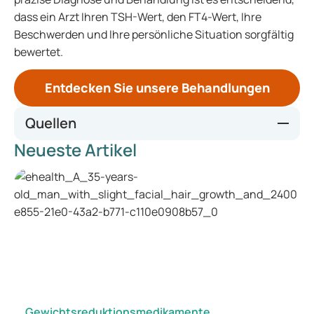
dass ein Arzt Ihren TSH-Wert, den FT4-Wert, Ihre
Beschwerden und Ihre persönliche Situation sorgfältig
bewertet.
Entdecken Sie unsere Behandlungen
Quellen
Neueste Artikel
Biochemical Testing of the Thyroid:
TSH is the Best and,
Oftentimes, Only Test Needed – A Review for Primary Care
- PMC (nih.gov)
Advances in Thyroid Function Tests:
Precision Diagnostics
and Clinical Implications - PMC (nih.gov)
Clinical Evaluation of Various Thyroid Hormones on Thyroid
Function - PMC (nih.gov)
Gewichtsreduktionsmedikamente