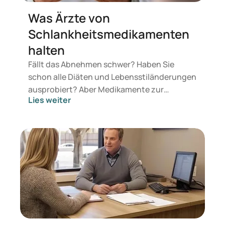
Was Ärzte von
Schlankheitsmedikamenten
halten
Fällt das Abnehmen schwer? Haben Sie
schon alle Diäten und Lebensstiländerungen
ausprobiert? Aber Medikamente zur
Lies weiter
Gewichtsreduktion sind Ihnen auch nicht
ganz geheuer? Schlankheitsmedikamente
bieten Menschen mit Übergewicht und
Adipositas (Fettleibigkeit) wertvolle
Unterstützung – wenn andere Methoden
versagt haben. Im Internet kursieren viele
Informationen zu den Vor- und Nachteilen
von Schlankheitsmedikamenten. Doch oft
sind diese Berichte weder leicht verständlich
noch klar in ihrer Herkunft. Hier erklären wir,