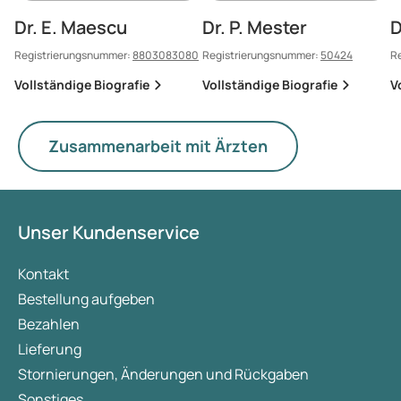
Dr. E. Maescu
Dr. P. Mester
D
Registrierungsnummer:
8803083080
Registrierungsnummer:
50424
R
Vollständige Biografie
Vollständige Biografie
V
Zusammenarbeit mit Ärzten
Unser Kundenservice
Kontakt
Bestellung aufgeben
Bezahlen
Lieferung
Stornierungen, Änderungen und Rückgaben
Sonstiges