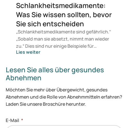
was die medizinische Fachwelt zu
Schlankheitsmedikamente:
Abnehmmedikamenten sagt.
Was Sie wissen sollten, bevor
Sie sich entscheiden
„Schlankheitsmedikamente sind gefährlich.“
„Sobald man sie absetzt, nimmt man wieder
zu.“ Dies sind nur einige Beispiele für
Lies weiter
Irrtümer über diese Präparate. Es stimmt:
Wie auch andere Arzneimittel wirken
Schlankheitsmedikamente nicht bei jedem.
Lesen Sie alles über gesundes
Doch wenn das Abnehmen trotz aller
Abnehmen
Bemühungen scheitert, können sie eine
wertvolle Unterstützung sein. Die
Möchten Sie mehr über Übergewicht, gesundes
Informationsflut zu diesen Mitteln macht es
Abnehmen und die Rolle von Abnehmmitteln erfahren?
schwer, Fakten von Mythen zu trennen.
Laden Sie unsere Broschüre herunter.
Darum ist es verständlich, wenn Ihnen
Abnehmmedikamente noch nicht ganz
E-Mail
*
geheuer sind. Hier erfahren Sie, was sie