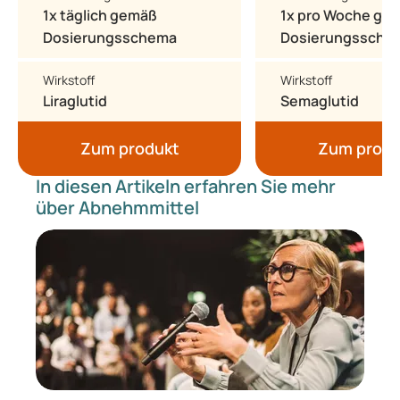
1x täglich gemäß
1x pro Woche ge
Dosierungsschema
Dosierungssche
Wirkstoff
Wirkstoff
Liraglutid
Semaglutid
Zum produkt
Zum produ
In diesen Artikeln erfahren Sie mehr
über Abnehmmittel