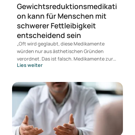
Gewichtsreduktionsmedikati
on kann für Menschen mit
schwerer Fettleibigkeit
entscheidend sein
„Oft wird geglaubt, diese Medikamente
würden nur aus ästhetischen Gründen
verordnet. Das ist falsch. Medikamente zur
Lies weiter
Gewichtsreduktion dienen medizinischen
Zwecken. Ärzte setzen sie ein, wenn
Adipositas die Gesundheit so stark
gefährdet, dass eine Gewichtsabnahme
dringend nötig ist.“