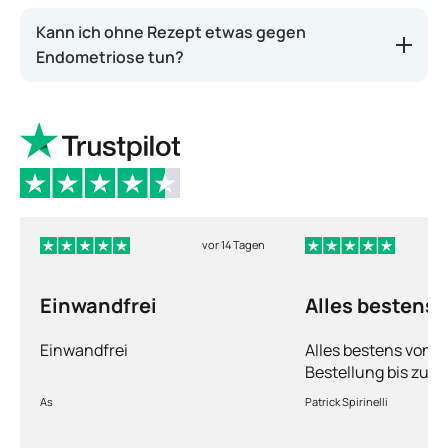
Kann ich ohne Rezept etwas gegen
Endometriose tun?
vor 14 Tagen
Einwandfrei
Alles bestens
Einwandfrei
Alles bestens von d
Bestellung bis zur 
Ware sorgfältig ver
As
Patrick Spirinelli
schnelle Lieferung
wieder.