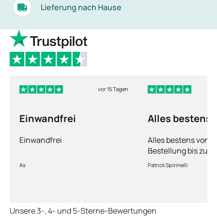
Lieferung nach Hause
vor 15 Tagen
Einwandfrei
Alles bestens
Einwandfrei
Alles bestens von d
Bestellung bis zur 
Ware sorgfältig ver
As
Patrick Spirinelli
schnelle Lieferung
wieder.
Unsere 3-, 4- und 5-Sterne-Bewertungen