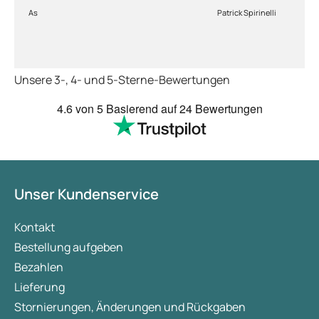
Ware sorgfältig ver
As
Patrick Spirinelli
schnelle Lieferung
wieder.
Unsere 3-, 4- und 5-Sterne-Bewertungen
4.6
von 5
Basierend auf
24 Bewertungen
Unser Kundenservice
Kontakt
Bestellung aufgeben
Bezahlen
Lieferung
Stornierungen, Änderungen und Rückgaben